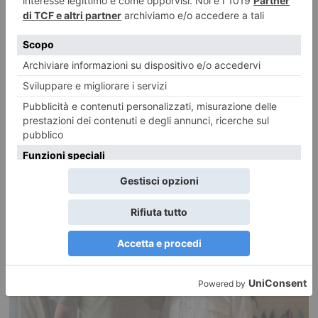
Sedici giorni senza riposo settimanale: multato autista di bus
turistico
Sedici giorni consecutivi al volante senza effettuare il previsto riposo
settimanale. È quanto hanno accertato