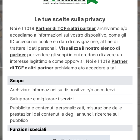
Anniversari, Quaglieni: “Non ci
sto, andava ricordato anche
Luciano Perelli!”
ARTICOLO SUCCESSIVO
“Rock Art – il primitivo del
sogno”, libro e mostra