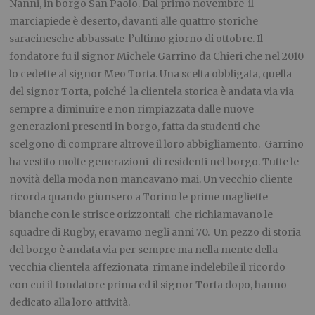
Nanni, in borgo San Paolo. Dal primo novembre il
marciapiede è deserto, davanti alle quattro storiche
saracinesche abbassate l’ultimo giorno di ottobre. Il
fondatore fu il signor Michele Garrino da Chieri che nel 2010
lo cedette al signor Meo Torta. Una scelta obbligata, quella
del signor Torta, poiché la clientela storica è andata via via
sempre a diminuire e non rimpiazzata dalle nuove
generazioni presenti in borgo, fatta da studenti che
scelgono di comprare altrove il loro abbigliamento. Garrino
ha vestito molte generazioni di residenti nel borgo. Tutte le
novità della moda non mancavano mai. Un vecchio cliente
ricorda quando giunsero a Torino le prime magliette
bianche con le strisce orizzontali che richiamavano le
squadre di Rugby, eravamo negli anni 70. Un pezzo di storia
del borgo è andata via per sempre ma nella mente della
vecchia clientela affezionata rimane indelebile il ricordo
con cui il fondatore prima ed il signor Torta dopo, hanno
dedicato alla loro attività.