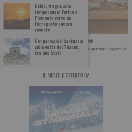
Caldo, tregua solo
temporanea: Torino e
Piemonte verso un
Ferragosto ancora
rovente
Spaccio: la polizia sequestra 33 kg di hashish
È in pericolo il Santuario
sulla vetta del Thabor,
La Polizia di Stato ha arrestato, nei giorni scorsi nel quartiere Lingotto di
tra due Stati
Torino, un 24enne
IL METEO E' OFFERTO DA