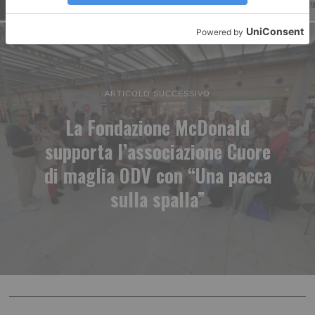
ARTICOLO SUCCESSIVO
La Fondazione McDonald
supporta l’associazione Cuore
di maglia ODV con “Una pacca
sulla spalla”