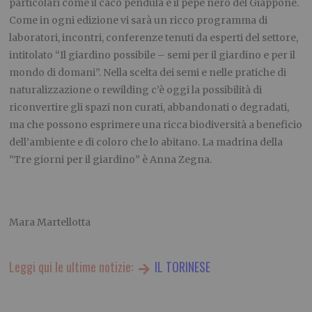
particolari come il caco pendula e il pepe nero del Giappone.
Come in ogni edizione vi sarà un ricco programma di
laboratori, incontri, conferenze tenuti da esperti del settore,
intitolato “Il giardino possibile – semi per il giardino e per il
mondo di domani”. Nella scelta dei semi e nelle pratiche di
naturalizzazione o rewilding c’è oggi la possibilità di
riconvertire gli spazi non curati, abbandonati o degradati,
ma che possono esprimere una ricca biodiversità a beneficio
dell’ambiente e di coloro che lo abitano. La madrina della
“Tre giorni per il giardino” è Anna Zegna.
Mara Martellotta
Leggi qui le ultime notizie:
IL TORINESE