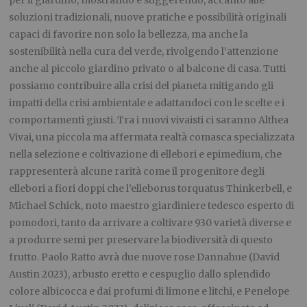
per il giardino, mostrando e suggerendo, accanto alle
soluzioni tradizionali, nuove pratiche e possibilità originali
capaci di favorire non solo la bellezza, ma anche la
sostenibilità nella cura del verde, rivolgendo l’attenzione
anche al piccolo giardino privato o al balcone di casa. Tutti
possiamo contribuire alla crisi del pianeta mitigando gli
impatti della crisi ambientale e adattandoci con le scelte e i
comportamenti giusti. Tra i nuovi vivaisti ci saranno Althea
Vivai, una piccola ma affermata realtà comasca specializzata
nella selezione e coltivazione di ellebori e epimedium, che
rappresenterà alcune rarità come il progenitore degli
ellebori a fiori doppi che l’elleborus torquatus Thinkerbell, e
Michael Schick, noto maestro giardiniere tedesco esperto di
pomodori, tanto da arrivare a coltivare 930 varietà diverse e
a produrre semi per preservare la biodiversità di questo
frutto. Paolo Ratto avrà due nuove rose Dannahue (David
Austin 2023), arbusto eretto e cespuglio dallo splendido
colore albicocca e dai profumi di limone e litchi, e Penelope