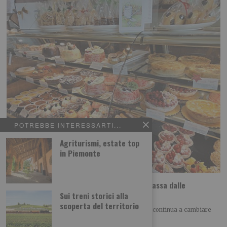
POTREBBE INTERESSARTI...
Agriturismi, estate top
in Piemonte
Dolci etnici a Torino, il viaggio nel mondo passa dalle
pasticcerie
Sui treni storici alla
scoperta del territorio
SCOPRI – TO ALLA SCOPERTA DI TORINO Torino continua a cambiare
volto anche attraverso il cibo.