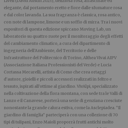
Liveli (David Austin 2023), deliziosa rosa, affascinate ed
elegante, dal portamento eretto e fiore dalle sfumature rosa
e dal color lavanda. La sua fragranza è classica, rosa antico,
con note di lampone, limone e un soffio di mirra. Tra i nuovi
espositori di questa edizione spiccano Moving Lab, un
laboratorio su quattro ruote per il monitoraggio degli effetti
del cambiamento climatico, a cura del dipartimento di
ingegneria dell’Ambiente, del Territorio e delle
Infrastrutture del Politecnico di Torino, Althea Vivai AIPV
(Associazione Italiana Professionisti del Verde) e Lucia
Cortassa Mecarelli, artista di Como che crea ortaggi
d’autore, gioielli e piccoli accessori realizzati in feltro e
tessuto, ispirati all’ottime al giardino. VivAlpi, specializzato
nella coltivazione della flora montana, con sede tra le Valli di
Lanzo e il Canavese, porterà una serie di genziana cresciute
nonostante la grande calura estiva, come la Asclepiadea. “Il
giardino di famiglia” parteciperà con una collezione di 70
tipi di tulipani, Enzo Maioli proporrà frutti antichi molto