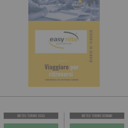
METEO TORINO OGGI
METEO TORINO DOMANI