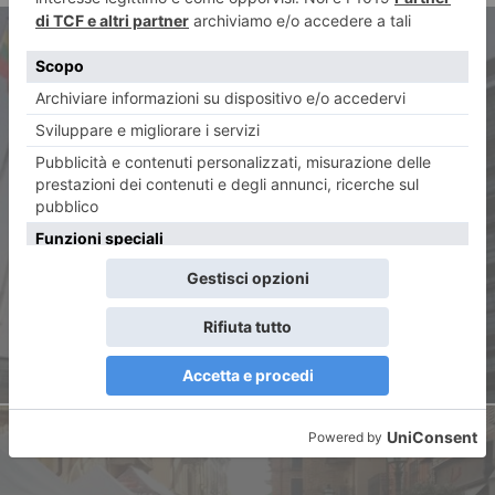
ARTICOLO PRECEDENTE
Il tormentone della Manovra
finanziaria e l’Europa unita
(poco) sulle tasse