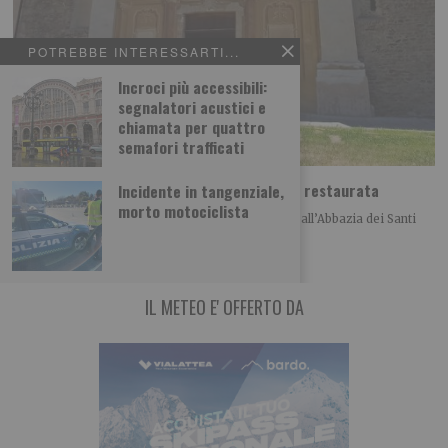
POTREBBE INTERESSARTI...
Incroci più accessibili:
segnalatori acustici e
chiamata per quattro
semafori trafficati
Abbazia di Novalesa, nuova scala e facciata restaurata
Incidente in tangenziale,
morto motociclista
Nell’anno del 1300° anniversario della fondazione, all’Abbazia dei Santi
Pietro e Andrea di Novalesa sono stati
IL METEO E' OFFERTO DA