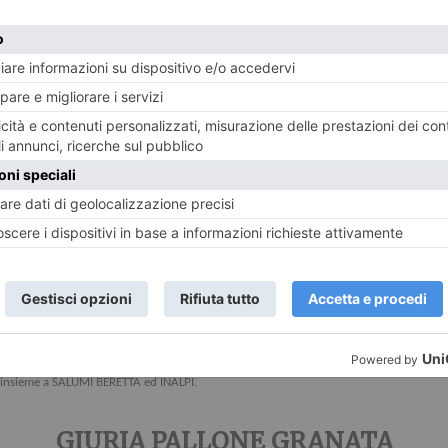
llone Granata a Duvan Zapata e del trofeo Avv. Cozzolino ad Aaron Giammaglichella, 
i
(To).
nti i vertici dell’Associazione Ex Calciatori Granata, i membri della qualificata giuria,
zata montando un pallone a riquadri oro e granata su un autentico mattone del vecchio F
scudetto 1976 ed attuale Presidente dell’Associazione Ex Calciatori Granata Ets, mentr
i.
GO LIVE CLUB, che vedranno sul palco i più famosi cantanti granata, e una degustazione 
 insieme a SALUMI BERETTA ed INALPI.
GIURIA PALLONE GRANATA