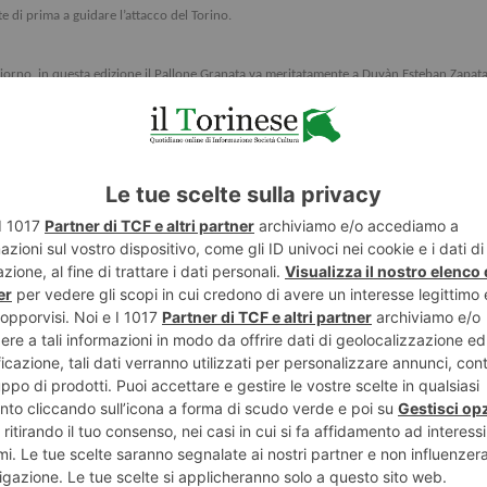
 di prima a guidare l’attacco del Torino.
rno, in questa edizione il Pallone Granata va meritatamente a Duvàn Esteban Zapata 
egnato 12 reti, risultando il miglior marcatore della squadra.
e, Zapata è stato scelto per le sue doti umane e per il forte attaccamento ai valori gra
: tra i quali i “Gemelli del Gol”
Paolo Pulici
e
Francesco Graziani
; il Giaguaro
Luciano 
ti
e
Giuseppe Pallavicini
; campioni più recenti come
Bobo Vieri
,
Marco Ferrante
,
Sil
la seconda edizione del
Trofeo avv. Sergio Cozzolino
, attribuito al miglior giocatore
 il “vizio” del goal,titolare della Nazionale Italiana Under 19, con presenze anche ne
i ed ha fatto tutta la trafila delle giovanili.
dall’Associazione Ex Calciatori Granata
, che si svolge con il patrocinio della Region