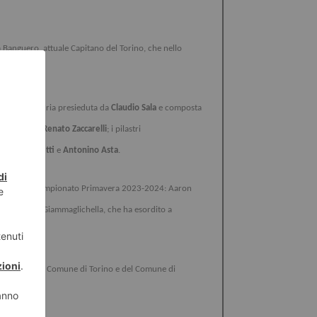
Banguero, attuale Capitano del Torino, che nello
nata dalla giuria presieduta da
Claudio Sala
e composta
Castellini
e
Renato Zaccarelli
; i pilastri
vano Benedetti
e
Antonino Asta
.
 granata, del campionato Primavera 2023-2024: Aaron
ll’Under 20. Giammaglichella, che ha esordito a
e Piemonte, del Comune di Torino e del Comune di