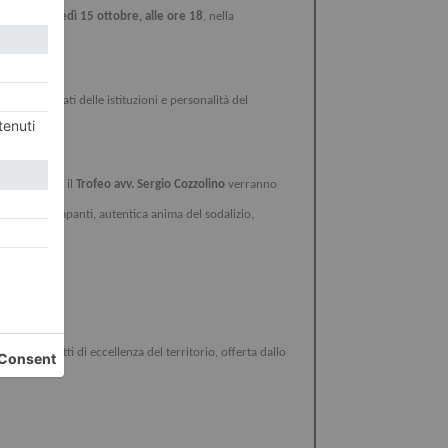
avverrà
martedì 15 ottobre, alle ore 18
, nella
 rappresentati delle istituzioni e personalità del
iladelfia, e il
Trofeo avv. Sergio Cozzolino
verranno
e Serino Rampanti, autentica anima del sodalizio,
di prodotti di eccellenza del territorio, offerta dallo