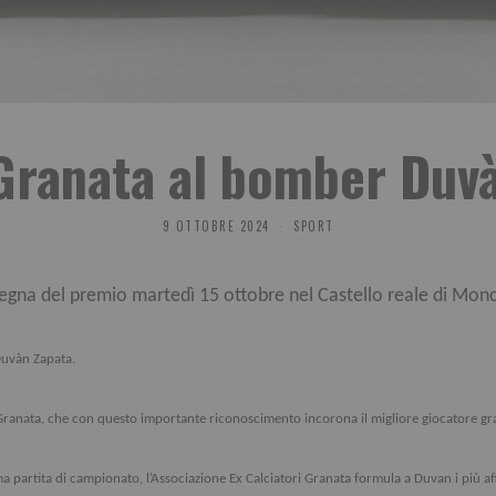
Granata al bomber Duv
9 OTTOBRE 2024
SPORT
gna del premio martedì 15 ottobre nel Castello reale di Monc
Duvàn Zapata.
tori Granata, che con questo importante riconoscimento incorona il migliore giocatore
ima partita di campionato, l’Associazione Ex Calciatori Granata formula a Duvan i più af