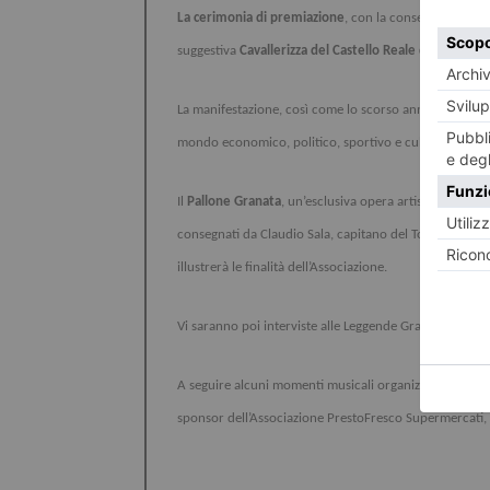
La cerimonia di premiazione
, con la consegna del Pa
suggestiva
Cavallerizza del Castello Reale di Moncalier
La manifestazione, così come lo scorso anno, vedrà prese
mondo economico, politico, sportivo e culturale.
Il
Pallone Granata
, un’esclusiva opera artistica realiz
consegnati da Claudio Sala, capitano del Torino dello 
illustrerà le finalità dell’Associazione.
Vi saranno poi interviste alle Leggende Granata present
A seguire alcuni momenti musicali organizzati da VERTI
sponsor dell’Associazione PrestoFresco Supermercati,