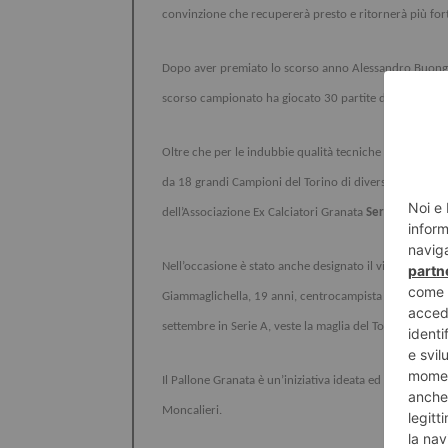
convinzione che recupererà presto e ritornerà più forte
Dopo aver premiato lo scorso anno Alessandro Buongio
scorso campionato ha giocato 30 partite da titolare e s
Oltre che per le indubbie qualità tecniche e agonistich
da 18 grandi Campioni del Torino di diverse generazioni
dell’Associazione Ex Calciatori Granata
Serino Rampan
Nell’occasione è stato anche designato il vincitore del
Giammaglichella, 19 anni, centrocampista offensivo con
settembre in Serie A, veste la maglia del Torino da 14 ann
Il Pallone Granata è un’iniziativa ideata ed organizzata
Moncalieri.