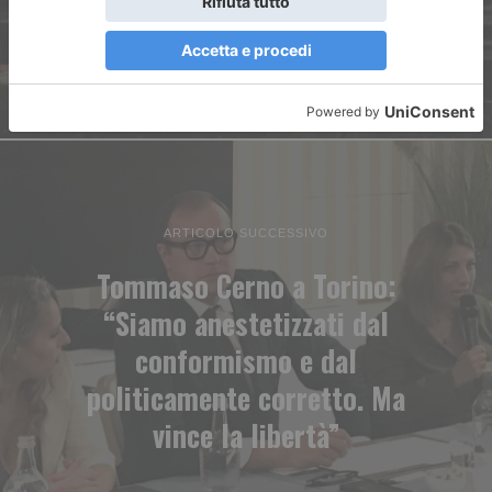
ARTICOLO SUCCESSIVO
Tommaso Cerno a Torino:
“Siamo anestetizzati dal
conformismo e dal
politicamente corretto. Ma
vince la libertà”