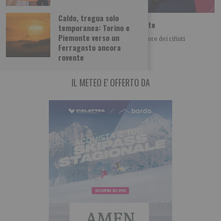
Caldo, tregua solo
Iren Ambiente acquista il 66% di ETAmbiente
temporanea: Torino e
Piemonte verso un
Iren Ambiente consolida il posizionamento nel settore dei rifiuti
Ferragosto ancora
acquistando il 66% di ETAmbiente società attiva
rovente
IL METEO E' OFFERTO DA