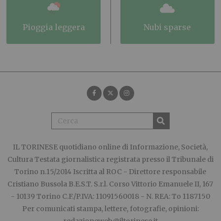
pioggia leggera
nubi sparse
IL TORINESE
quotidiano online di Informazione, Società,
Cultura Testata giornalistica registrata presso il Tribunale di
Torino n.15/2014 Iscritta al ROC - Direttore responsabile
Cristiano Bussola B.E.S.T. S.r.l. Corso Vittorio Emanuele II, 167
- 10139 Torino C.F./P.IVA: 11091560018 - N. REA: To 1187150
Per comunicati stampa, lettere, fotografie, opinioni:
redazioneweb@iltorinese.it