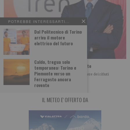
POTREBBE INTERESSARTI...
Dal Politecnico di Torino
arriva il motore
elettrico del futuro
Caldo, tregua solo
Iren Ambiente acquista il 66% di ETAmbiente
temporanea: Torino e
Piemonte verso un
Iren Ambiente consolida il posizionamento nel settore dei rifiuti
Ferragosto ancora
acquistando il 66% di ETAmbiente società attiva
rovente
IL METEO E' OFFERTO DA