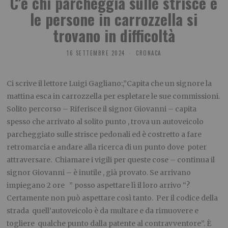
C’è chi parcheggia sulle strisce e
le persone in carrozzella si
trovano in difficoltà
16 SETTEMBRE 2024
CRONACA
Ci scrive il lettore Luigi Gagliano:,”Capita che un signore la
mattina esca in carrozzella per espletare le sue commissioni.
Solito percorso – Riferisce il signor Giovanni – capita
spesso che arrivato al solito punto , trova un autoveicolo
parcheggiato sulle strisce pedonali ed è costretto a fare
retromarcia e andare alla ricerca di un punto dove poter
attraversare. Chiamare i vigili per queste cose – continua il
signor Giovanni – è inutile , già provato. Se arrivano
impiegano 2 ore ” posso aspettare lì il loro arrivo “?
Certamente non può aspettare così tanto. Per il codice della
strada quell’autoveicolo è da multare e da rimuovere e
togliere qualche punto dalla patente al contravventore”. È