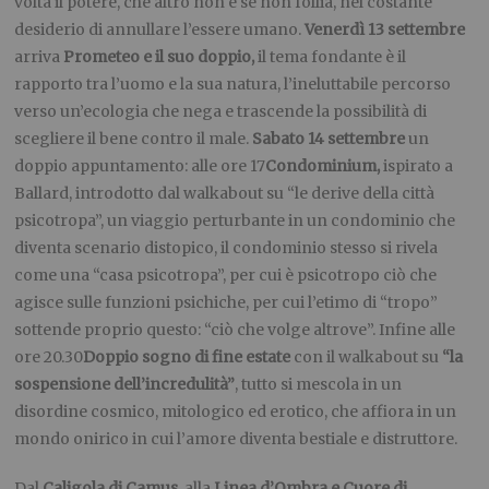
volta il potere, che altro non è se non follia, nel costante
desiderio di annullare l’essere umano.
Venerdì 13 settembre
arriva
Prometeo e il suo doppio,
il tema fondante è il
rapporto tra l’uomo e la sua natura, l’ineluttabile percorso
verso un’ecologia che nega e trascende la possibilità di
scegliere il bene contro il male.
Sabato 14 settembre
un
doppio appuntamento:
alle ore 17
Condominium,
ispirato a
Ballard, introdotto dal walkabout su “le derive della città
psicotropa”, un viaggio perturbante in un condominio che
diventa scenario distopico, il condominio stesso si rivela
come una “casa psicotropa”, per cui è psicotropo ciò che
agisce sulle funzioni psichiche, per cui l’etimo di “tropo”
sottende proprio questo: “ciò che volge altrove”. Infine
alle
ore 20.30
Doppio sogno di fine estate
con il walkabout su
“la
sospensione dell’incredulità”
, tutto si mescola in un
disordine cosmico, mitologico ed erotico, che affiora in un
mondo onirico in cui l’amore diventa bestiale e distruttore.
Dal
Caligola di Camus
, alla
Linea d’Ombra e Cuore di