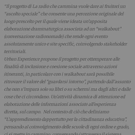
“Il progetto di La radio che cammina vuole dare ai fruitori un
“ascolto speciale” che consente una percezione originale del
luogo prescelto per il quale viene ideata un’apposita
elaborazione drammaturgica associata ad un “walkabout”
(conversazione radionomade) che rende ogni evento
assolutamente unico e site specific, coinvolgendo stakeholder
territoriali.
Urban Experience propone il progetto per ottemperare alle
finalità di inclusione e coesione sociale attraverso azioni
itineranti, in particolare con i walkabout sarà possibile
ritrovare il valore del “guardarsi intorno”, partendo dall’assunto
che non s’impara solo su libri o su schermi ma dagli altri e dalle
cose che ci circondano. Un’attività dinamica di attenzione ed
elaborazione delle informazioni associate all’esperienza
diretta, sul campo. Nel contesto di ciò che definiamo
“L’apprendimento dappertutto per la cittadinanza educativa”,
pensando al coinvolgimento delle scuole di ogni ordine e grado,
ci si mette in cammino, conversando (attraverso il sistema