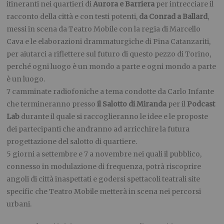
itineranti nei quartieri di
Aurora e Barriera
per intrecciare il
racconto della città e con testi potenti,
da Conrad a Ballard
,
messi in scena da Teatro Mobile con la regia di Marcello
Cava e le elaborazioni drammaturgiche di Pina Catanzariti,
per aiutarci a riflettere sul futuro di questo pezzo di Torino,
perché ogni luogo è un mondo a parte e ogni mondo a parte
è un luogo.
7 camminate radiofoniche a tema condotte da Carlo Infante
che termineranno presso
il Salotto di Miranda
per il
Podcast
Lab
durante il quale si raccoglieranno le idee e le proposte
dei partecipanti che andranno ad arricchire la futura
progettazione del salotto di quartiere.
5 giorni a settembre e 7 a novembre nei quali il pubblico,
connesso in modulazione di frequenza, potrà riscoprire
angoli di città inaspettati e godersi spettacoli teatrali site
specific che Teatro Mobile metterà in scena nei percorsi
urbani.