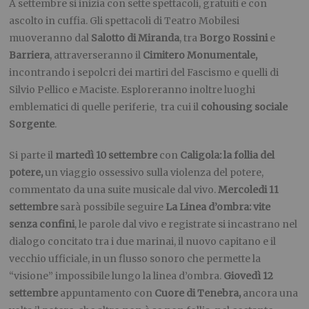
A settembre si inizia con sette spettacoli, gratuiti e con
ascolto in cuffia. Gli spettacoli di Teatro Mobilesi
muoveranno dal
Salotto di Miranda
, tra
Borgo Rossini
e
Barriera
, attraverseranno il
Cimitero Monumentale,
incontrando i sepolcri dei martiri del Fascismo e quelli di
Silvio Pellico e Maciste. Esploreranno inoltre luoghi
emblematici di quelle periferie, tra cui il
cohousing sociale
Sorgente
.
Si parte
il
martedì 10 settembre
con
Caligola: la follia del
potere,
un viaggio ossessivo sulla violenza del potere,
commentato da una suite musicale dal vivo.
Mercoledi 11
settembre
sarà possibile seguire
La Linea d’ombra: vite
senza confini
, le parole dal vivo e registrate si incastrano nel
dialogo concitato tra i due marinai, il nuovo capitano e il
vecchio ufficiale, in un flusso sonoro che permette la
“visione” impossibile lungo la linea d’ombra.
Giovedì 12
settembre
appuntamento con
Cuore di Tenebra,
ancora una