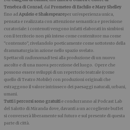
Tenebra di Conrad
, dal
Prometeo di Eschilo e Mary Shelley
fino ad
Apuleio e Shakespeare
per un’esperienza unica,
pensata e realizzata con attenzione semantica e precisione
curatoriale: i contenuti vengono infatti elaborati in simbiosi
con il territorio non più inteso come contenitore ma come
“contenuto”, rivelandolo poeticamente come sottotesto della
drammaturgia in azione nello spazio svelato.
Spettacoli
radionomadi
tesi alla produzione di un nuovo
ascolto e di una nuova percezione del luogo. Opere che
possono essere sviluppi di un repertorio teatrale (come
quello di Teatro Mobile) con produzioni originali che
estraggono il valore intrinseco dei paesaggi naturali, urbani,
umani.
Tutti i percorsi sono gratuiti
e condurranno al Podcast Lab
del Salotto di Miranda dove, davanti a un accogliente buffet
si converserà liberamente sul futuro e sul presente di questa
parte di città.