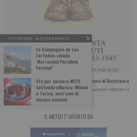
POTREBBE INTERESSARTI...
La Compagnia de Les
Farfadais chiude
‘Narrazioni Parallele
Festival’
Con la testa in mezzo all’erba. Storie omegnesi di Resistenza
Sta per tornare MITO
SettembreMusica: Milano
“Con la testa in mezzo all’erba. Note sui sessanta omegnesi caduti per la
e Torino, vent’anni di
libertà,1943-1945” ( Interlinea,
musica insieme
IL METEO E' OFFERTO DA