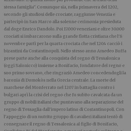
stessa famiglia”. Comunque sia, nella primavera del 1202,
secondo gli studiosi delle crociate, raggiunse Venezia e
partecipò in San Marco alla solenne cerimonia presieduta
dal doge Enrico Dandolo. Poi 17.000 veneziani e oltre 30.000
crociati si imbarcarono sulla grande flotta cristiana che l’8
novembre partì per la quarta crociata che nel 1204 cacciò i
bizantini da Costantinopoli. Nello stesso anno Amedeo Buffa
prese parte anche alla conquista del regno di Tessalonica
(oggi Salonicco) insieme a Bonifacio, fondatore del regno e
suo primo sovrano, che ringraziò Amedeo concedendogli la
baronia di Domokòs nella Grecia centrale. La morte del
marchese del Monferrato nel 1207 in battaglia contro i
bulgari aprì la crisi del regno che fu subito cavalcata da un
gruppo di nobili italiani che puntavano alla separazione del
regno di Tessaglia dall’impero latino di Costantinopoli. Con
l’appoggio di un nutrito gruppo di cavalieri italiani tentò di
consegnare il regno di Tessalonica al figlio di Bonifacio,