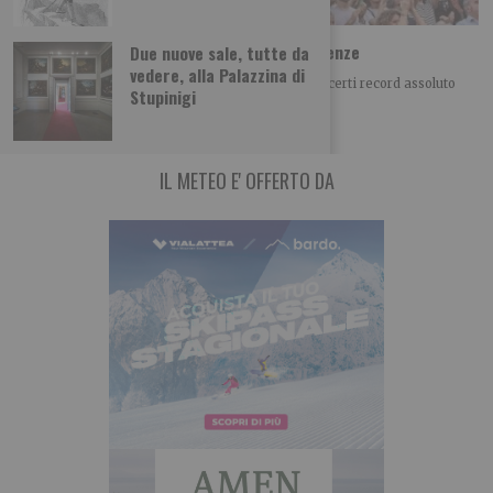
Monfortinjazz chiude con più di 5mila presenze
Due nuove sale, tutte da
vedere, alla Palazzina di
UN 50° ANNIVERSARIO DA RECORD Nei sette concerti record assoluto
Stupinigi
nella storia del festival Si
IL METEO E' OFFERTO DA