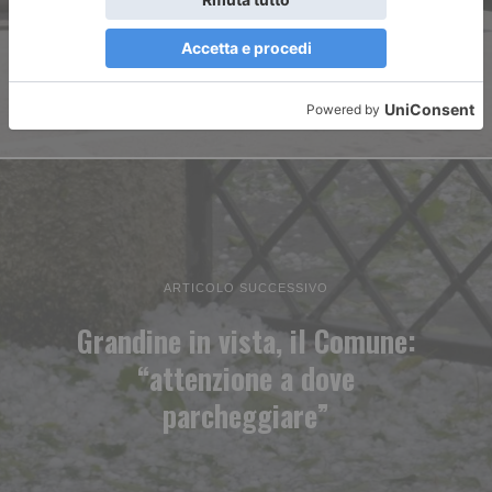
il 6% è già elettrico
ARTICOLO SUCCESSIVO
Grandine in vista, il Comune:
“attenzione a dove
parcheggiare”