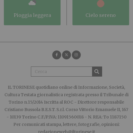
pioggia leggera
cielo sereno
IL TORINESE
quotidiano online di Informazione, Società,
Cultura Testata giornalistica registrata presso il Tribunale di
Torino n.15/2014 Iscritta al ROC - Direttore responsabile
Cristiano Bussola B.E.S.T. S.r.l. Corso Vittorio Emanuele II, 167
- 10139 Torino C.F./P.IVA: 11091560018 - N. REA: To 1187150
Per comunicati stampa, lettere, fotografie, opinioni:
redazioneweb@iltorinese.it