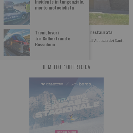
Incidente in tangenziale,
morto motociclista
Abbazia di Novalesa, nuova scala e facciata restaurata
Treni, lavori
tra Salbertrand e
Nell’anno del 1300° anniversario della fondazione, all’Abbazia dei Santi
Bussoleno
Pietro e Andrea di Novalesa sono stati
IL METEO E' OFFERTO DA