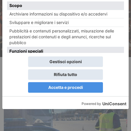
La rubrica della domenica di
Pier Franco Quaglieni
RECENTI: