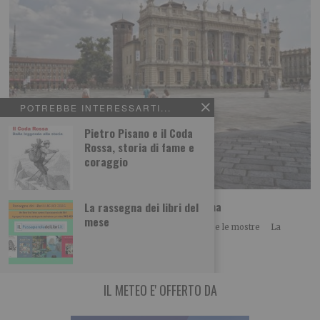
POTREBBE INTERESSARTI...
Pietro Pisano e il Coda
Rossa, storia di fame e
coraggio
Ferragosto alla Gam, Mao e Palazzo Madama
La rassegna dei libri del
mese
Sabato 15 agosto ingresso ridotto per le collezioni e le mostre La
Fondazione Torino Musei invita
IL METEO E' OFFERTO DA