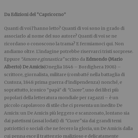
Da Edizioni del “Capricorno”
Quanti di voi l’hanno letto? Quanti di voi sono in grado di
associarlo al nome del suo autore? Quanti di voi se ne
ricordano o conoscono la trama? E fermiamoci qui. Non
andiamo oltre. L’indagine potrebbe riservarci tristi sorprese.
Eppure
“Amore e ginnastica”
scritto da
Edmondo (Mario
Alberto) De Amicis
(Oneglia 1846 – Bordighera 1908) –
scrittore, giornalista, militare (combatté nella battaglia di
Custoza, 1848 prima guerra d’indipendenza) nonché, e
soprattutto, iconico “papà” di
“Cuore”
, uno dei libri più
popolari della letteratura mondiale per ragazzi – è un
piccolo capolavoro di stile che ci presenta un inedito De
Amicis: un De Amicis più leggero e scanzonato, lontano sia
dai patetismi (assai lodati) di
“Cuore”
sia dai grandi temi
patriottici o sociali che ne fecero la gloria, un De Amicis dalla
cui penna esce il tratteggio malizioso e delicatamente