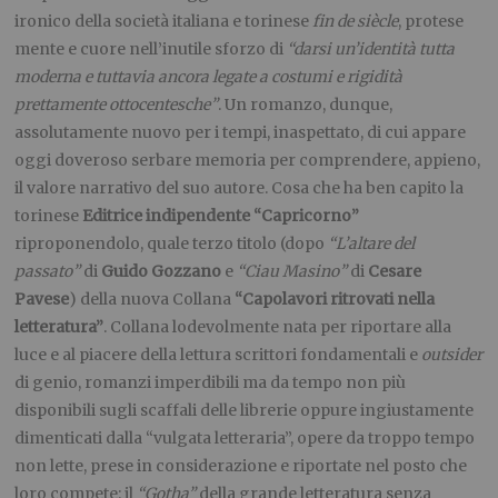
ironico della società italiana e torinese
fin de siècle
, protese
mente e cuore nell’inutile sforzo di
“darsi un’identità tutta
moderna e tuttavia ancora legate a costumi e rigidità
prettamente ottocentesche”
. Un romanzo, dunque,
assolutamente nuovo per i tempi, inaspettato, di cui appare
oggi doveroso serbare memoria per comprendere, appieno,
il valore narrativo del suo autore. Cosa che ha ben capito la
torinese
Editrice indipendente “Capricorno”
riproponendolo, quale terzo titolo (dopo
“L’altare del
passato”
di
Guido Gozzano
e
“Ciau Masino”
di
Cesare
Pavese
) della nuova Collana
“Capolavori ritrovati nella
letteratura”
. Collana lodevolmente nata per riportare alla
luce e al piacere della lettura scrittori fondamentali e
outsider
di genio, romanzi imperdibili ma da tempo non più
disponibili sugli scaffali delle librerie oppure ingiustamente
dimenticati dalla “vulgata letteraria”, opere da troppo tempo
non lette, prese in considerazione e riportate nel posto che
loro compete: il
“Gotha”
della grande letteratura senza