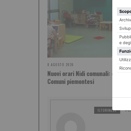
8 AGOSTO 2026
Nuovi orari Nidi comunali: coinvolt
Comuni piemontesi
ILTORINESE
PO