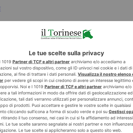
E
TWITTER
WHATSAPP
CRONACA
POTREBBE INTERESSARTI...