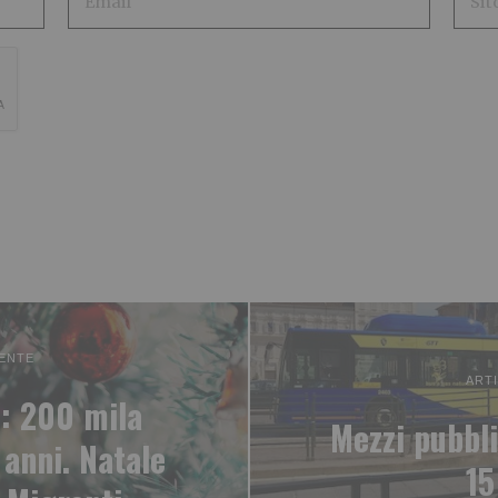
ENTE
ART
: 200 mila
Mezzi pubbli
e anni. Natale
15