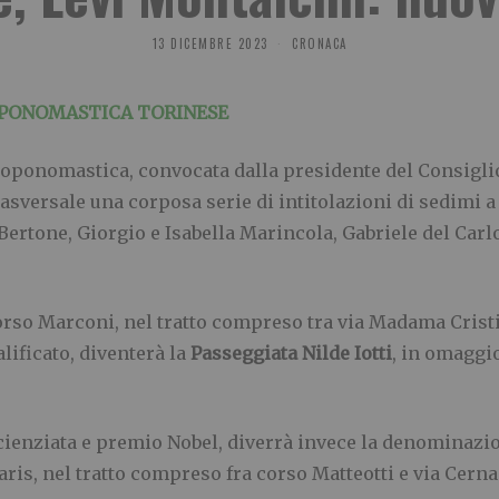
13 DICEMBRE 2023
CRONACA
OPONOMASTICA TORINESE
ponomastica, convocata dalla presidente del Consigli
sversale una corposa serie di intitolazioni di sedimi a v
ertone, Giorgio e Isabella Marincola, Gabriele del Carlo
i corso Marconi, nel tratto compreso tra via Madama Cris
ificato, diventerà la
Passeggiata Nilde Iotti
, in omaggi
scienziata e premio Nobel, diverrà invece la denominazio
ris, nel tratto compreso fra corso Matteotti e via Cerna