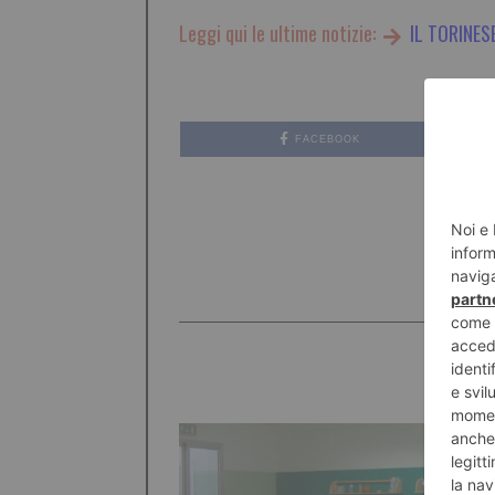
Leggi qui le ultime notizie:
IL TORINES
FACEBOOK