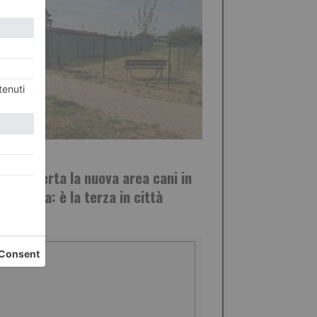
STO 2026
ena, aperta la nuova area cani in
Carolina: è la terza in città