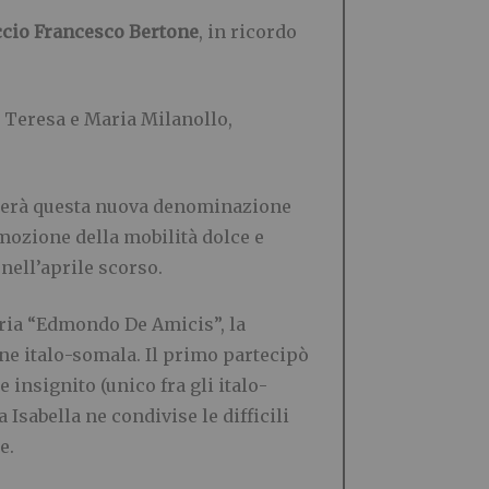
cio Francesco Bertone
, in ricordo
i Teresa e Maria Milanollo,
sumerà questa nuova denominazione
omozione della mobilità dolce e
nell’aprile scorso.
maria “Edmondo De Amicis”, la
gine italo-somala. Il primo partecipò
insignito (unico fra gli italo-
 Isabella ne condivise le difficili
e.