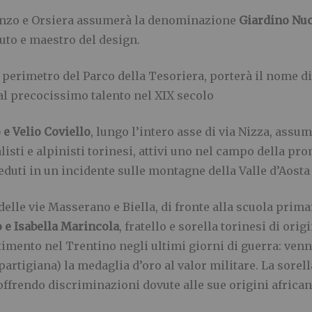
sonzo e Orsiera assumerà la denominazione
Giardino Nuc
auto e maestro del design.
l perimetro del Parco della Tesoriera, porterà il nome d
al precocissimo talento nel XIX secolo
 e Velio Coviello
, lungo l’intero asse di via Nizza, as
isti e alpinisti torinesi, attivi uno nel campo della pr
eduti in un incidente sulle montagne della Valle d’Aosta 
 delle vie Masserano e Biella, di fronte alla scuola pri
 e Isabella Marincola
, fratello e sorella torinesi di ori
imento nel Trentino negli ultimi giorni di guerra: venne 
artigiana) la medaglia d’oro al valor militare. La sorella
soffrendo discriminazioni dovute alle sue origini african