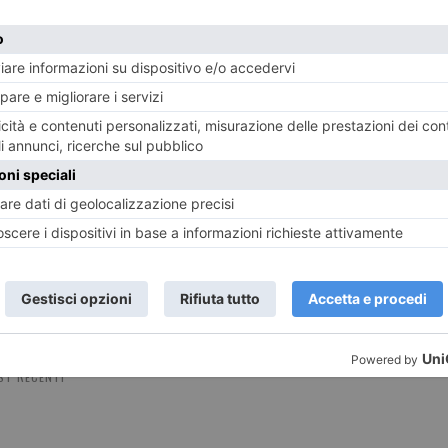
8 AGOSTO 2026
8 AGO
i 77
Pusher in monopattino finisce in
Sant
manette
zona 
ST RECENTI