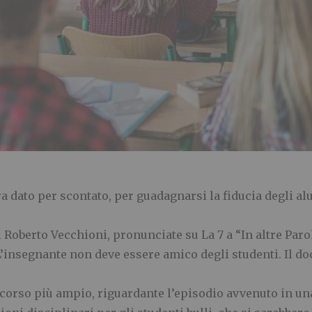
ra dato per scontato, per guadagnarsi la fiducia degli a
i Roberto Vecchioni, pronunciate su La 7 a
“
In altre Paro
’
insegnante non deve essere amico degli
studenti. Il d
scorso pi
ù
ampio, riguardante l
’
episo
dio avvenuto in una