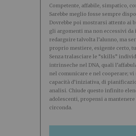
Competente, affabile, simpatico, co
Sarebbe meglio fosse sempre dispon
Dovrebbe poi mostrarsi attento ai bi
gli argomenti ma non ecc
essivi da
redarguire talvolta l
’
alunno, ma sen
proprio mestiere, esigente certo, tu
Senza tralasciare le
“
skills
”
indivi
intrinseche nel DNA, quali l
’
affabul
nel comunicare e nel cooperare; vi s
capacit
à
d
’
iniziativa, di pianificaz
analisi. Chiude questo infinito elen
adolescenti, propensi a mantenere 
circonda.