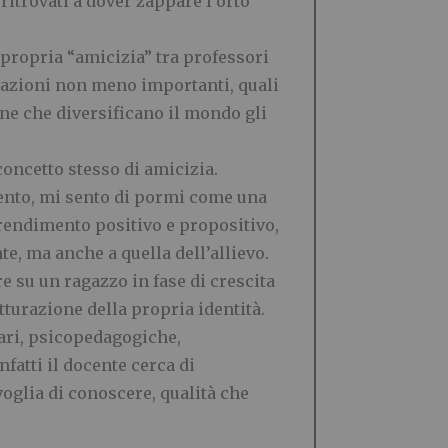
ritrovati a dover zappare l
’
orto
e propria
“
amicizia
”
tra professori
tivazioni non meno importanti, quali
iane che diversificano il mondo gli
oncetto stesso di amicizia.
nto, mi sento di pormi come una
endimento positivo e propositivo,
te, ma anche a quella dell
’
allievo.
e su un ragazzo in fase di crescita
tturazione della propria identit
à
.
ari, psicopedagogiche,
fatti il docente cerca di
 voglia di conoscere, qualit
à
che