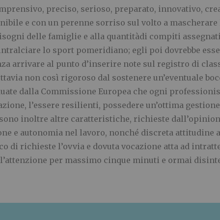
mprensivo, preciso, serioso, preparato, innovativo, crea
ibile e con un perenne sorriso sul volto a mascherare 
sogni delle famiglie e alla quantit
à
di compiti assegnati
 intralciare lo sport pomeridiano; egli poi dovrebbe ess
za arrivare al punto d
’
inserire note sul registro di cla
t
tavia non cos
ì
rigoroso dal sostenere un
’
eventuale boc
duate dalla Commissione Europea che ogni professionis
azione, l
’
essere resil
ienti, possedere un
’
ottima gestione
ono inoltre altre caratteristiche, richieste dall
’
opinion
ione e autonomia nel lavoro,
nonch
é
discreta attitudine 
co di richieste l
’
ovvia e dovuta vocazione atta ad intratt
l
’
attenzione per massimo cinque mi
nuti e ormai disinte