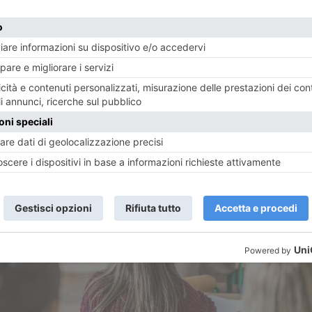
i abituati a condividere tempo e spazi con i ragazz
i, i qu
gli adolescenti delle generazioni precedenti.