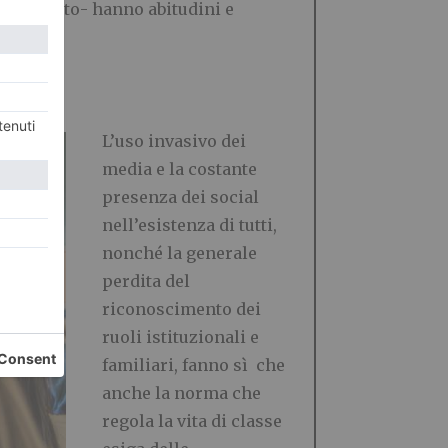
ali
–
ripeto- hanno abitudini e
L
’
uso invasivo dei
media e la costante
presenza dei social
nell
’
esistenza di tutti,
nonch
é
la generale
perdita del
riconoscimento dei
ru
oli istituzionali e
familiari, fanno s
ì
che
anche la norma che
regola la vita di classe