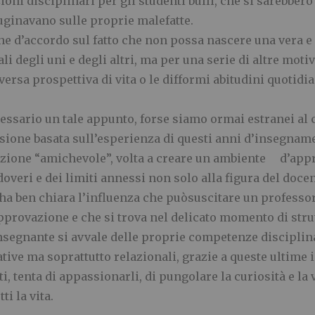
ni disciplinari per gli studenti bulli, che si sarebbero 
uginavano sulle proprie malefatte.
he d
’
accordo sul fatto che non possa nascere una vera 
mali degli uni e degli altri, ma per una serie di altre mo
diversa prospettiva di vita o le difformi abitudini quotid
essario un tale appunto, forse siamo ormai estranei al c
ssione basata sull
’
esperienza di questi anni d
’
insegname
lazione
“
amichevole
”
, volta a creare un ambiente d
’
appr
veri e dei limiti annessi non solo alla figura del docen
 ha ben ch
iara l
’
influenza che pu
ò
suscitare un professor
approvazione e che si trova nel delicato momento di stru
nsegnante
si avvale delle proprie competenze disciplin
ve ma soprattutto relazionali, grazie a queste ultime in
i, tenta di appassionarli, di pun
golare la curiosit
à
e la
i la vita.