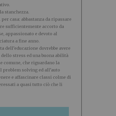
tivo.
la stanchezza.
 per casa: abbastanza da ripassare
ere sufficientemente accorto da
sse, appassionato e devoto al
ciatura a fine anno.
ta dell
’
educazione dovrebbe avere
 dello stress ed una buona abilit
à
e comune, che riguardano la
al problem solving ed all
’
auto
enere e affascinare classi colme di
ressati a quasi tutto ci
ò
che li