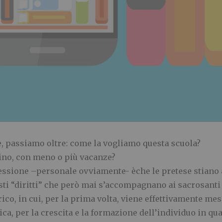
e, passiamo oltre: come la vogliamo questa scuola?
aino, con meno o pi
ù
vacanze?
essione
–
personale ovviamente-
è
che le pretese stian
sti
“
diritti
”
che per
ò
mai s
’
accompagnano ai sacrosant
o, in cui, per la prima volta, v
iene effettivamente mes
ica, per la crescita e la formazione dell
’
individuo in qua