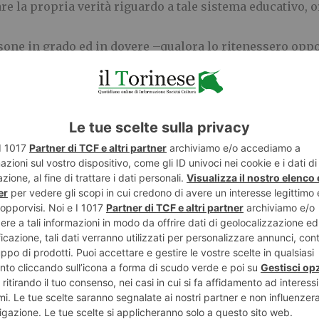
are la propria verit
à
riguardo a tale
sistema educativo, o
rsone in grado ed in dovere
–
qualora lo ritenessero opp
ema scolastico, sono quelle medesi
me figure attualmente
battono in numerosi studenti, di et
à
disparate, ciascun
non solo non
è
quella di i
eri, ma non potr
à
mai diventarlo
omporta e richiede dei cambiamenti, tra i quali un rin
iovani nativi digitali lungo il loro percorso di crescita
ofessori oggi
è
tutt
’
altro che semplice, evenienza che fo
tto maggiore.
na riflessione sia d
’
obbligo.
tamento,
è
facile salire in cattedra
–
permettetemi
l
’
espre
talvolta possono passare per superficiali, affrettate
o a
 nel dimenticarsi che si tratta di professionisti, esperti