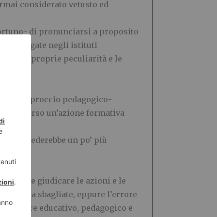
rmai considerato vetusto ed
ortuno- di pronunciarsi a proposito
 impiegate negli istituti
o con le proprie peculiarit
à
e le
.
novato approccio pedagogico-
, attraverso
un
’
azione formativa
rse richiederebbe un po
’
pi
ù
ssione- e giudicare le azioni e le
ddirittura sbagliate, eppure l
’
errore
 del settore educativo, pedagogico e