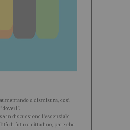
o aumentando a dismisura, cos
ì
i
“
doveri
”
.
sa in discussione l
’
essenziale
lit
à
di futuro cittadino, pare che