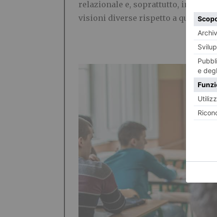
relazionale e, soprattutto, individu
visioni diverse rispetto a quelle de