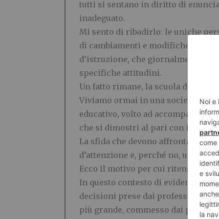
tutti si sentano in diritto di enunci
inadeguato.
Mi sento di ribadirlo: le uniche pe
di cambiamenti e modifiche al sist
d
’
istruzione, che giornalmente s
’
im
specifiche attitudini.
Un fatto rimane, la scuola di oggi 
Viviamo ormai in una societ
à
che c
educativo, volto ad accompagnare i g
che si dimostri al pari con i tempi.
La sfida che devono affrontare i pr
d
’
attenzione e, perch
é
no, un rispe
Ecco il motivo per cui riten
go che u
In questo contesto di evidente mu
decisioni prese dai professori, che 
pi
ù
grande, commesso dai pi
ù
, sta