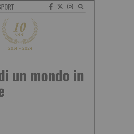
SPORT
 di un mondo in
e