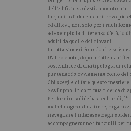
Dirigente ha proposto precise sanzio
dell
’
edificio scolastico mentre rim
In qualit
à
d
i docente mi trovo pi
ù
c
ed allievi, non solo per i ruoli for
ad esempio
la differenza d
’
et
à
, la 
adulti da quello dei giovani.
In tutta sincerit
à
credo che se
è
nec
D
’
altro canto, dopo un
’
attenta rifle
sostenitrice di una tipologia di re
pur tenendo ovviamente conto dei do
Chi sceglie di fare questo mestiere
e sviluppo, in continua ricerca di 
Per fornire solide basi culturali, l
’
i
metodologico-didattiche, organizzati
risvegliare l
’
interesse negli student
accompagneranno i fanciulli per tutt