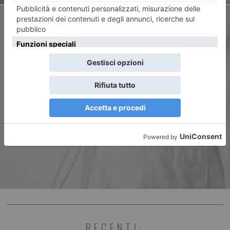
ARTICOLO SUCCESSIVO
Bioindustry Park partner del
programma europeo EIC
RECENTI: