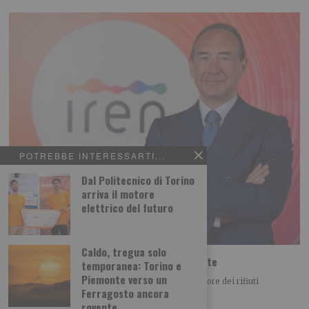
POTREBBE INTERESSARTI...
Dal Politecnico di Torino
arriva il motore
elettrico del futuro
Caldo, tregua solo
Iren Ambiente acquista il 66% di ETAmbiente
temporanea: Torino e
Piemonte verso un
Iren Ambiente consolida il posizionamento nel settore dei rifiuti
Ferragosto ancora
acquistando il 66% di ETAmbiente società attiva
rovente