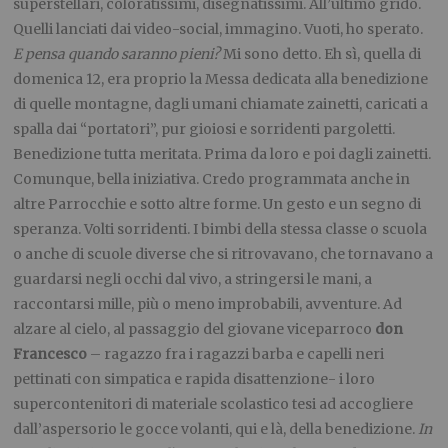
superstellari, coloratissimi, disegnatissimi. All’ultimo grido.
Quelli lanciati dai video-social, immagino. Vuoti, ho sperato.
E pensa quando saranno pieni?
Mi sono detto. Eh sì, quella di
domenica 12, era proprio la Messa dedicata alla benedizione
di quelle montagne, dagli umani chiamate zainetti, caricati a
spalla dai “portatori”, pur gioiosi e sorridenti pargoletti.
Benedizione tutta meritata. Prima da loro e poi dagli zainetti.
Comunque, bella iniziativa. Credo programmata anche in
altre Parrocchie e sotto altre forme. Un gesto e un segno di
speranza. Volti sorridenti. I bimbi della stessa classe o scuola
o anche di scuole diverse che si ritrovavano, che tornavano a
guardarsi negli occhi dal vivo, a stringersi le mani, a
raccontarsi mille, più o meno improbabili, avventure. Ad
alzare al cielo, al passaggio del giovane viceparroco
don
Francesco
– ragazzo fra i ragazzi barba e capelli neri
pettinati con simpatica e rapida disattenzione- i loro
supercontenitori di materiale scolastico tesi ad accogliere
dall’aspersorio le gocce volanti, qui e là, della benedizione.
In