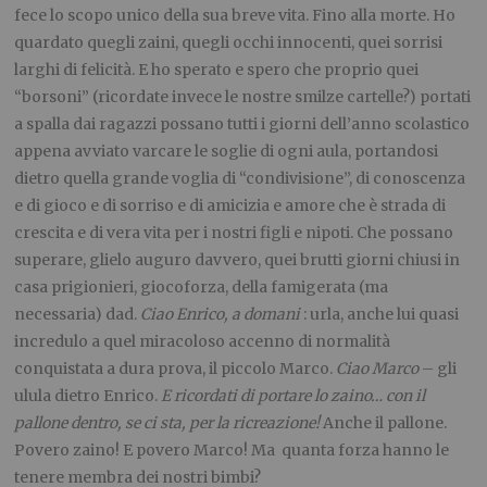
fece lo scopo unico della sua breve vita. Fino alla morte. Ho
quardato quegli zaini, quegli occhi innocenti, quei sorrisi
larghi di felicità. E ho sperato e spero che proprio quei
“borsoni” (ricordate invece le nostre smilze cartelle?) portati
a spalla dai ragazzi possano tutti i giorni dell’anno scolastico
appena avviato varcare le soglie di ogni aula, portandosi
dietro quella grande voglia di “condivisione”, di conoscenza
e di gioco e di sorriso e di amicizia e amore che è strada di
crescita e di vera vita per i nostri figli e nipoti. Che possano
superare, glielo auguro davvero, quei brutti giorni chiusi in
casa prigionieri, giocoforza, della famigerata (ma
necessaria) dad.
Ciao Enrico, a domani
: urla, anche lui quasi
incredulo a quel miracoloso accenno di normalità
conquistata a dura prova, il piccolo Marco.
Ciao Marco
– gli
ulula dietro Enrico.
E ricordati di portare lo zaino… con il
pallone dentro, se ci sta, per la ricreazione!
Anche il pallone.
Povero zaino! E povero Marco! Ma quanta forza hanno le
tenere membra dei nostri bimbi?