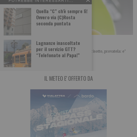
POTREBBE INTERESSARTI...
Quella “C” ch’è sempre lì!
Ovvero via (C)Rosta
seconda puntata
Pasta risottata alla mediterranea
Lagnanze inascoltate
per il servizio GTT?
Avete letto bene, e’ una pasta ma… cuoce come un risotto, provatela: e’
“Telefonate al Papa!”
proprio appetitosa!
IL METEO E' OFFERTO DA