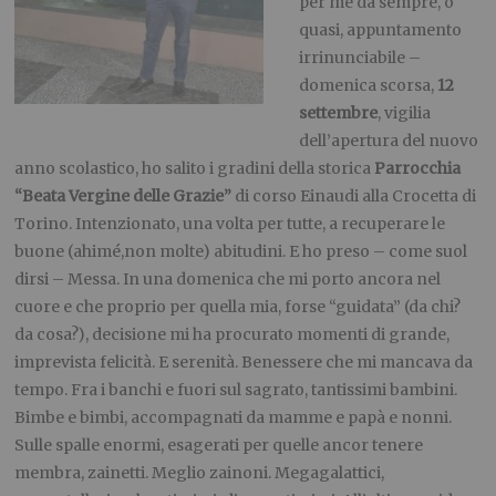
per me da sempre, o
quasi, appuntamento
irrinunciabile –
domenica scorsa,
12
settembre
, vigilia
dell’apertura del nuovo
anno scolastico, ho salito i gradini della storica
Parrocchia
“Beata Vergine delle Grazie”
di corso Einaudi alla Crocetta di
Torino. Intenzionato, una volta per tutte, a recuperare le
buone (ahimé,non molte) abitudini. E ho preso – come suol
dirsi – Messa. In una domenica che mi porto ancora nel
cuore e che proprio per quella mia, forse “guidata” (da chi?
da cosa?), decisione mi ha procurato momenti di grande,
imprevista felicità. E serenità. Benessere che mi mancava da
tempo. Fra i banchi e fuori sul sagrato, tantissimi bambini.
Bimbe e bimbi, accompagnati da mamme e papà e nonni.
Sulle spalle enormi, esagerati per quelle ancor tenere
membra, zainetti. Meglio zainoni. Megagalattici,