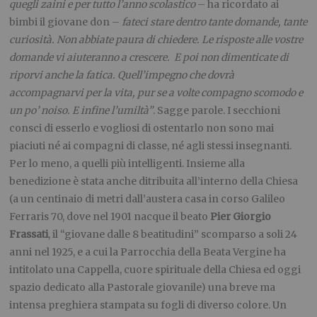
quegli zaini e per tutto l’anno scolastico
– ha ricordato ai
bimbi il giovane don –
fateci stare dentro tante domande, tante
curiosità. Non abbiate paura di chiedere. Le risposte alle vostre
domande vi aiuteranno a crescere. E poi non dimenticate di
riporvi anche la fatica. Quell’impegno che dovrà
accompagnarvi per la vita, pur se a volte compagno scomodo e
un po’ noiso. E infine l’umiltà”
. Sagge parole. I secchioni
consci di esserlo e vogliosi di ostentarlo non sono mai
piaciuti né ai compagni di classe, né agli stessi insegnanti.
Per lo meno, a quelli più intelligenti. Insieme alla
benedizione è stata anche ditribuita all’interno della Chiesa
(a un centinaio di metri dall’austera casa in corso Galileo
Ferraris 70, dove nel 1901 nacque il beato
Pier Giorgio
Frassati
, il “giovane dalle 8 beatitudini” scomparso a soli 24
anni nel 1925, e a cui la Parrocchia della Beata Vergine ha
intitolato una Cappella, cuore spirituale della Chiesa ed oggi
spazio dedicato alla Pastorale giovanile) una breve ma
intensa preghiera stampata su fogli di diverso colore. Un