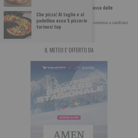
Dolci etnici a Torino, il viaggio nel mondo passa dalle
pasticcerie
Che pizza! Al taglio e al
padellino ecco 5 pizzerie
SCOPRI – TO ALLA SCOPERTA DI TORINO Torino continua a cambiare
torinesi top
volto anche attraverso il cibo.
IL METEO E' OFFERTO DA