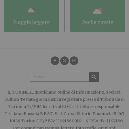
pioggia leggera
poche nuvole
IL TORINESE
quotidiano online di Informazione, Società,
Cultura Testata giornalistica registrata presso il Tribunale di
Torino n.15/2014 Iscritta al ROC - Direttore responsabile
Cristiano Bussola B.E.S.T. S.r.l. Corso Vittorio Emanuele II, 167
- 10139 Torino C.F./P.IVA: 11091560018 - N. REA: To 1187150
Per comunicati stampa, lettere, fotografie, opinioni: