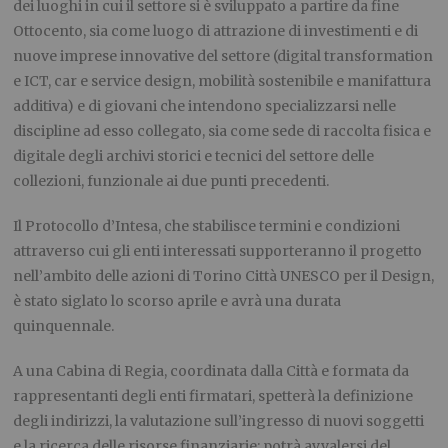
dei luoghi in cui il settore si è sviluppato a partire da fine
Ottocento, sia come luogo di attrazione di investimenti e di
nuove imprese innovative del settore (digital transformation
e ICT, car e service design, mobilità sostenibile e manifattura
additiva) e di giovani che intendono specializzarsi nelle
discipline ad esso collegato, sia come sede di raccolta fisica e
digitale degli archivi storici e tecnici del settore delle
collezioni, funzionale ai due punti precedenti.
Il Protocollo d’Intesa, che stabilisce termini e condizioni
attraverso cui gli enti interessati supporteranno il progetto
nell’ambito delle azioni di Torino Città UNESCO per il Design,
è stato siglato lo scorso aprile e avrà una durata
quinquennale.
A una Cabina di Regia, coordinata dalla Città e formata da
rappresentanti degli enti firmatari, spetterà la definizione
degli indirizzi, la valutazione sull’ingresso di nuovi soggetti
e la ricerca delle risorse finanziarie; potrà avvalersi del