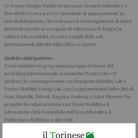
Le Torino Design Weeks torneranno da metà settembre a
fine ottobre con un ricco calendario di appuntamenti, in
fase di definizione, che vedranno il coinvolgimento di attori
del territorio che si occupano di valorizzare il design, la
cultura e la creatività, accanto a ospiti delle reti
internazionali attivate dalla Città e a esperti.
Qualche anticipazione…
Tra le iniziative in programma la tappa torinese del
workshop internazionale Automotive Project (16 e 17
ottobre), in contemporanea con European Mobility Lab e
Torino Mobility Living Lab, con i rappresentanti delle Città di
Graz, Kortrijk, Detroit, Nagoya, Geelong e Saint-Étienne. Un
progetto in collaborazione con l’Area Mobilità e il
Laboratorio Città Sostenibile dell’Area Educativa, il
Politecnico di Milano, e altri enti.
Strategie e azioni per una filiera, incontro pubblico dedicato
ai protagonisti della filiera del design torinese: imprese,