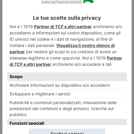
studi, professionisti, formatori per un momento di ascolto
reciproco, scambio, condivisione di prospettive.
Appuntamenti nazionali organizzati dal Comune di Torino
come l’incontro Città Creative UNESCO Italiane e un evento
organizzato insieme alle città di Biella e Alba nell’ambito del
“Festival Arcipelago”.
La quinta edizione (8-10 ottobre) di Utopian Hours “The
1.000 minute city (The city is everywhere)”, il primo festival
internazionale di city making in Italia curato da Torino
Stratosferica.
Graphic Days® che tornerà a settembre con Touch!,
rassegna dedicata al tema della riconnessione tra i sensi
nella comunicazione visiva.
Continueranno inoltre gli appuntamenti online e offline del
Circolo del Design ispirati al tema Humanizing technology.
L’umanizzazione della tecnologia è la grande sfida che il
progresso tecnologico sta affrontando dal punto di vista
etico, economico, sociale e ambientale: cosa può fare il