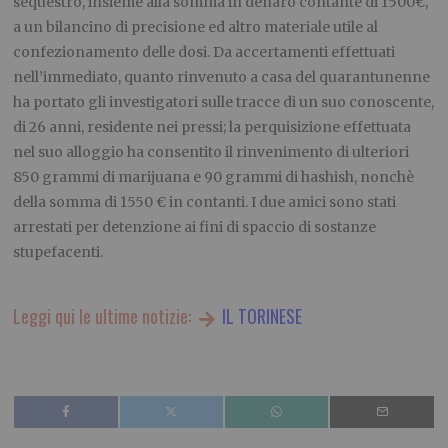
sequestro, insieme alla somma in denaro contante di 1500€,
a un bilancino di precisione ed altro materiale utile al
confezionamento delle dosi. Da accertamenti effettuati
nell’immediato, quanto rinvenuto a casa del quarantunenne
ha portato gli investigatori sulle tracce di un suo conoscente,
di 26 anni, residente nei pressi; la perquisizione effettuata
nel suo alloggio ha consentito il rinvenimento di ulteriori
850 grammi di marijuana e 90 grammi di hashish, nonchè
della somma di 1550 € in contanti. I due amici sono stati
arrestati per detenzione ai fini di spaccio di sostanze
stupefacenti.
Leggi qui le ultime notizie:
IL TORINESE