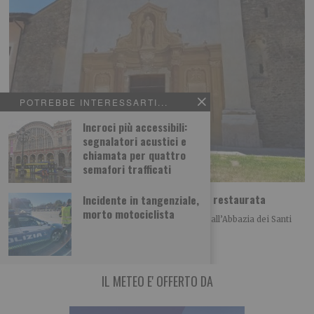
POTREBBE INTERESSARTI...
Incroci più accessibili:
segnalatori acustici e
chiamata per quattro
semafori trafficati
Abbazia di Novalesa, nuova scala e facciata restaurata
Incidente in tangenziale,
morto motociclista
Nell’anno del 1300° anniversario della fondazione, all’Abbazia dei Santi
Pietro e Andrea di Novalesa sono stati
IL METEO E' OFFERTO DA