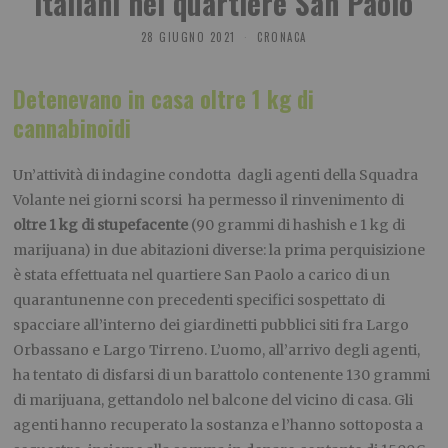
italiani nel quartiere San Paolo
28 GIUGNO 2021
CRONACA
Detenevano in casa oltre 1 kg di
cannabinoidi
Un’attività di indagine condotta dagli agenti della Squadra
Volante nei giorni scorsi ha permesso il rinvenimento di
oltre
1 kg di stupefacente
(90 grammi di hashish e 1 kg di
marijuana) in due abitazioni diverse: la prima perquisizione
è stata effettuata nel quartiere San Paolo a carico di un
quarantunenne con precedenti specifici sospettato di
spacciare all’interno dei giardinetti pubblici siti fra Largo
Orbassano e Largo Tirreno. L’uomo, all’arrivo degli agenti,
ha tentato di disfarsi di un barattolo contenente 130 grammi
di marijuana, gettandolo nel balcone del vicino di casa. Gli
agenti hanno recuperato la sostanza e l’hanno sottoposta a