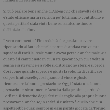
maniera divertente ed efficace.
Si può parlare bene anche di Alibegovic che stavolta da tre
e’stato efficace ma in realtà un po’ tutti hanno contribuito e
questa partita è stata vinta bene senza alcune timore
dall’inizio alla fine.
Il vero commento è l’incredulità che possiamo avere
ripensando al fatto che nella partita di andata con questa
squadra di Forlì la Reale Mutua aveva perso e anche male. Ma
questo è il campionato in cui si sta giocando, in cui a volte si
segna e si stravince e a volte si distruggono i ferri e si perde.
Così come quando si perde è giusta la volontà di verificare
colpe e brutte scelte, così quando si vince è giusto
riconoscere la buona prestazione. Oggi è stata una buona
prestazione, sicuramente favorita dalla pessima partita di
Forlì ma, il demerito degli altri nulla toglie alla propria buona
prestazione, anche se, in realtà, il risultato è quello che ci si
aspetterebbe quasi sempre in ogni partita giocata da Torino.