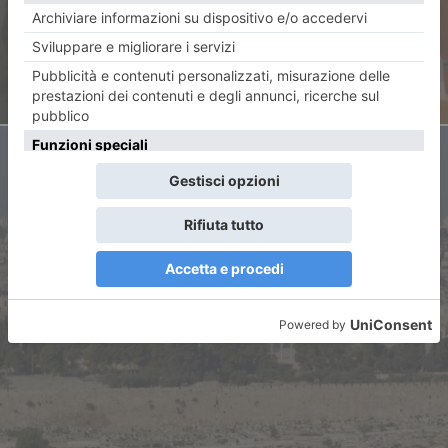
Museo Lombroso”
ARTICOLO SUCCESSIVO
L’odio contro Israele