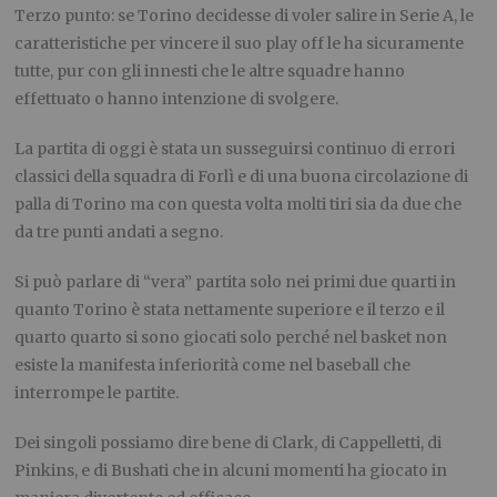
Terzo punto: se Torino decidesse di voler salire in Serie A, le
caratteristiche per vincere il suo play off le ha sicuramente
tutte, pur con gli innesti che le altre squadre hanno
effettuato o hanno intenzione di svolgere.
La partita di oggi è stata un susseguirsi continuo di errori
classici della squadra di Forlì e di una buona circolazione di
palla di Torino ma con questa volta molti tiri sia da due che
da tre punti andati a segno.
Si può parlare di “vera” partita solo nei primi due quarti in
quanto Torino è stata nettamente superiore e il terzo e il
quarto quarto si sono giocati solo perché nel basket non
esiste la manifesta inferiorità come nel baseball che
interrompe le partite.
Dei singoli possiamo dire bene di Clark, di Cappelletti, di
Pinkins, e di Bushati che in alcuni momenti ha giocato in