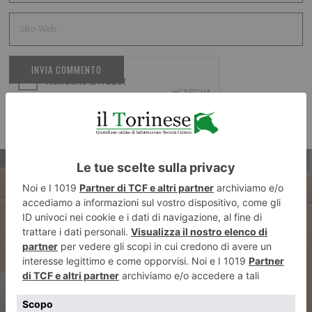
ARTICOLO PRECEDENTE
Allasia risponde a De Bonis: “I
musei vanno aperti e non
chiusi, basta denigrare il