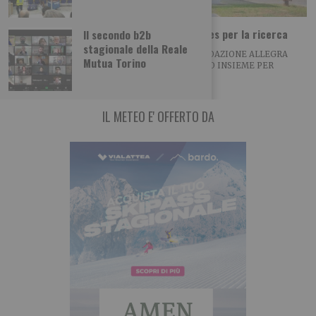
Coppa del Presidente al Golf Club Sestrieres per la ricerca
Il secondo b2b
stagionale della Reale
NASCE LA PARTNERSHIP TRA VIALATTEA E FONDAZIONE ALLEGRA
Mutua Torino
AGNELLI DUE GRANDI REALTA’ DEL TERRITORIO INSIEME PER
IL METEO E' OFFERTO DA