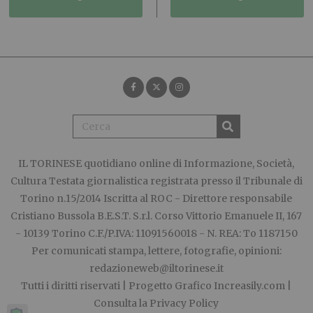
IL TORINESE
quotidiano online di Informazione, Società,
Cultura Testata giornalistica registrata presso il Tribunale di
Torino n.15/2014 Iscritta al ROC - Direttore responsabile
Cristiano Bussola B.E.S.T. S.r.l. Corso Vittorio Emanuele II, 167
- 10139 Torino C.F./P.IVA: 11091560018 - N. REA: To 1187150
Per comunicati stampa, lettere, fotografie, opinioni:
redazioneweb@iltorinese.it
Tutti i diritti riservati | Progetto Grafico
Increasily.com
|
Consulta la
Privacy Policy