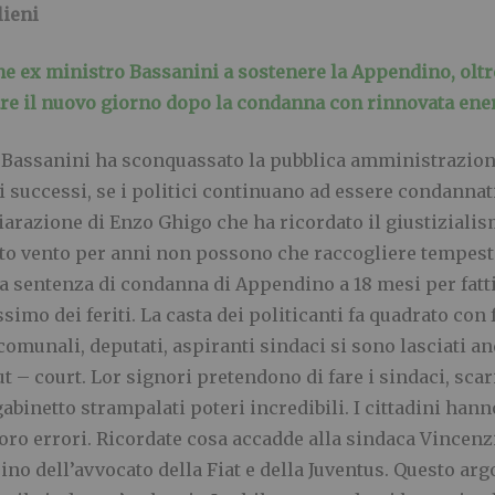
ieni
e ex ministro Bassanini a sostenere la Appendino, oltre
are il nuovo giorno dopo la condanna con rinnovata ene
Bassanini ha sconquassato la pubblica amministrazione p
 successi, se i politici continuano ad essere condannati
iarazione di Enzo Ghigo che ha ricordato il giustizialism
to vento per anni non possono che raccogliere tempesta
la sentenza di condanna di Appendino a 18 mesi per fatt
simo dei feriti. La casta dei politicanti fa quadrato con f
comunali, deputati, aspiranti sindaci si sono lasciati a
t – court. Lor signori pretendono di fare i sindaci, scar
gabinetto strampalati poteri incredibili. I cittadini han
ro errori. Ricordate cosa accadde alla sindaca Vincenz
ino dell’avvocato della Fiat e della Juventus. Questo a