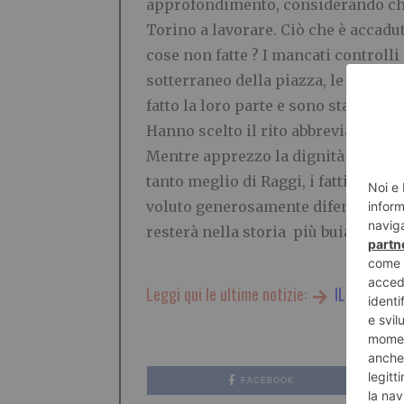
approfondimento, considerando che il
Torino a lavorare. Ciò che è accadu
cose non fatte ? I mancati controlli 
sotterraneo della piazza, le transe
fatto la loro parte e sono stati con
Hanno scelto il rito abbreviato per 
Mentre apprezzo la dignità del Que
tanto meglio di Raggi, i fatti le han
voluto generosamente difenderla, m
resterà nella storia più buia della ci
Leggi qui le ultime notizie:
IL TORINES
FACEBOOK