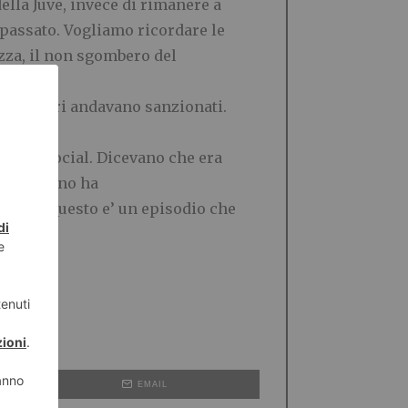
ella Juve, invece di rimanere a
 passato. Vogliamo ricordare le
iazza, il non sgombero del
re ed altri andavano sanzionati.
o sui social. Dicevano che era
gie. Fassino ha
agina. Questo e’ un episodio che
EMAIL