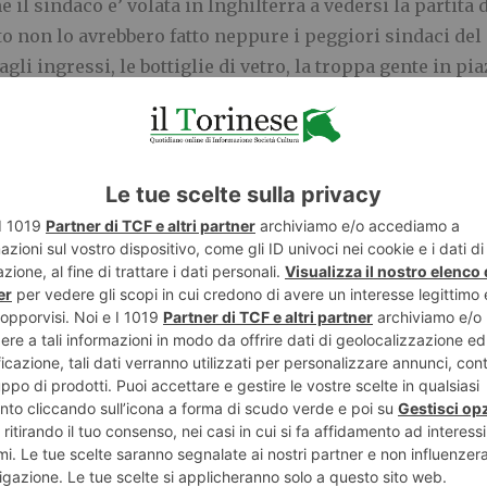
 sindaco e’ volata in Inghilterra a vedersi la partita d
to non lo avrebbero fatto neppure i peggiori sindaci del
agli ingressi, le bottiglie di vetro, la troppa gente in p
nne che hanno impedito la fuga Ripeto, i teppisti hanno
dannati , ma le omissioni e gli errori di sindaco e questo
evitare pene più dure. Chi è innocente non lo fa.
store, non posso non condannare i piagnistei del Sindac
no dato torto. Applichi le norme grilline e faccia le vali
a anche lui ha sbagliato. Torino deve davvero voltare p
ttà .
E
TWITTER
WHATSAPP