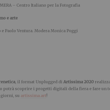
AMERA – Centro Italiano per la Fotografia
smo e arte
o e Paolo Ventura. Modera Monica Poggi
frenetica
, il format Unplugged di
Artissima 2020
realizz
otrà scoprire i progetti digitali della fiera e fare un t
 giorni, su
artissima.art
!