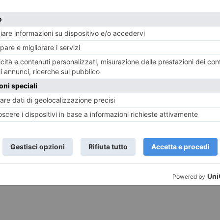
ning by doing” in cui la manualità e i materiali saranno 
sei.it/
 reportage fotografico su temi d’attualità: CAMERA, Fon
e fanno rete per offrire “
Autunno della fotografia. Tori
affrontati nelle mostre di ciascun museo
, un’occasione 
e soprattutto adesso che i musei e i luoghi di cultura re