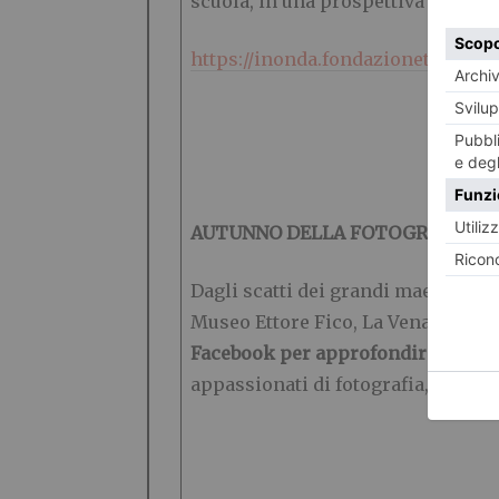
scuola, in una prospettiva di “lear
https://inonda.fondazionetorinomu
AUTUNNO DELLA FOTOGRAFIA
Dagli scatti dei grandi maestri al
Museo Ettore Fico, La Venaria Real
Facebook per approfondire i temi 
appassionati di fotografia, anche 