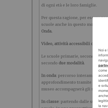
di ogni età e le loro famiglie.
Per questa ragione, per essere pres
scuole anche in questo momento com
Onda.
Video, attività accessibili online, 
Le scuole primarie, secondarie di I
secondo
due modalità
.
In onda
: percorso interamente dig
approfondimento tramite collegam
museo accompagnerà gli studenti, a
In classe
: partendo dalle suggesti