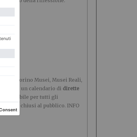
al centro della riflessione.
dazione Torino Musei, Musei Reali,
no 2020
”, un calendario di
dirette
imperdibile per tutti gli
steranno chiusi al pubblico. INFO