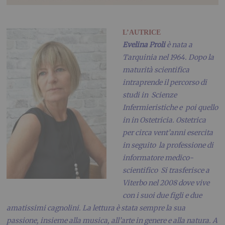
L’AUTRICE
Evelina Proli
è nata a
Tarquinia nel 1964. Dopo la
maturità scientifica
intraprende il percorso di
studi in Scienze
Infermieristiche e poi quello
in in Ostetricia. Ostetrica
per circa vent’anni esercita
in seguito la professione di
informatore medico-
scientifico Si trasferisce a
Viterbo nel 2008 dove vive
con i suoi due figli e due
amatissimi cagnolini. La lettura è stata sempre la sua
passione, insieme alla musica, all’arte in genere e alla natura. A