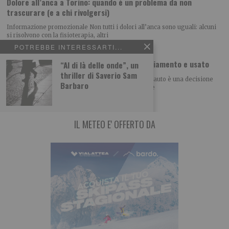
Dolore all’anca a Torino: quando è un problema da non
trascurare (e a chi rivolgersi)
Informazione promozionale Non tutti i dolori all’anca sono uguali: alcuni
si risolvono con la fisioterapia, altri
POTREBBE INTERESSARTI...
Comprare Hyundai a Torino: gamma, finanziamento e usato
“Al di là delle onde”, un
thriller di Saverio Sam
Informazione promozionale Acquistare una nuova auto è una decisione
Barbaro
importante, spesso guidata dal desiderio di trovare
IL METEO E' OFFERTO DA