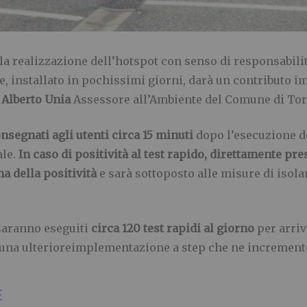
lla realizzazione dell’hotspot con senso di responsabili
, installato in pochissimi giorni, darà un contributo i
o
Alberto Unia
Assessore all’Ambiente del Comune di Tor
onsegnati agli utenti circa 15 minuti
dopo l’esecuzione de
ale.
In caso di positività al test rapido, direttamente pre
 della positività
e sarà sottoposto alle misure di isol
aranno eseguiti
circa 120 test rapidi al giorno
per arri
 una ulterioreimplementazione a step che ne incremente
E