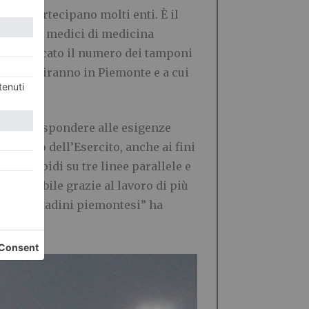
 cui partecipano molti enti. È il
Da oggi i medici di medicina
uadruplicato il numero dei tamponi
i allestiranno in Piemonte e a cui
um per rispondere alle esigenze
tributo dell’Esercito, anche ai fini
poni rapidi su tre linee parallele e
a possibile grazie al lavoro di più
nze i cittadini piemontesi” ha