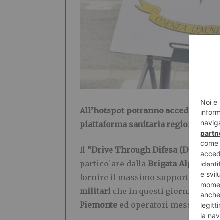
All’hotspot potranno accedere, escl
piattaforma sanitaria regionale
. N
Il
“Drive Through Difesa (DTD)”
è c
particolare dalla
Brigata Alpina “T
fornire il massimo supporto al Sis
militari
che in questi giorni stanno
Piemonte
ed operatori messi a disp