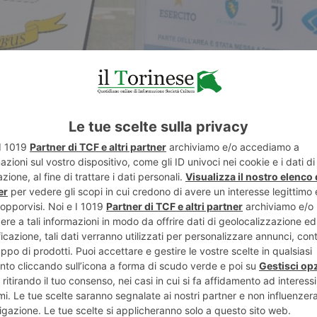
usivamente con l’automobile, gli utenti prenotati dai 
on sarà possibile scendere dall’auto fino alla conclusione
ostituito da una struttura modulare realizzata con il pr
aurinense”
, nell’ambito dell’operazione “Igea” disposta 
tema Sanitario Nazionale in questa fase emergenziale. 
 già lavorando nell’ambito di altre strutture sanitarie ci
osizione tramite la
Protezione Civile regionale
.