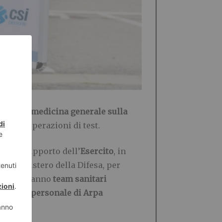
medici di medicina generale
sulla
 delle operazioni di test.
ezioso supporto dell’
Esercito
, in
dal Ministero della Difesa, per
Vi opereranno
team sanitari
ttadine,
personale di Arpa