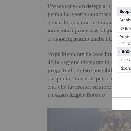
L’Assessore con delega alla ricerca
primo hotspot piemontese per tampo
generale possono prenotare il tamp
molecolari processati al giorno, u
si aggiungeranno anche i test rapid
“Arpa Piemonte ha coordinato la pr
della Regione Piemonte in questo pe
progettuali, è stato possibile in po
tamponi molecolari per la verifica d
enti che lavorando in sinergia hann
spiegato
Angelo Robotto