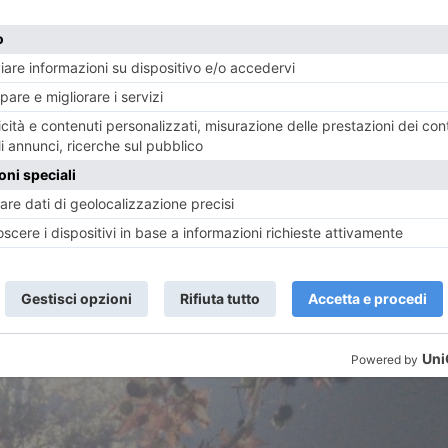
 Covid
Matteo Marnati
: “È un momento di unità nazionale
ni rapidi e a breve ne arriveranno altri in Piemonte. 
one rapido per i propri assistiti. Da agosto abbiamo q
n numero che aumenterà ancora grazie agli hotspot che s
i”.
ogettazione e l’allestimento dell’hotspot Allianz Stadi
riodo di emergenza sanitaria. Grazie all’importante con
co tempo realizzare un presidio che potrà effettuare tam
elle positività. La realizzazione di questo hotspot è stat
o reso possibile un progetto che va incontro alle esige