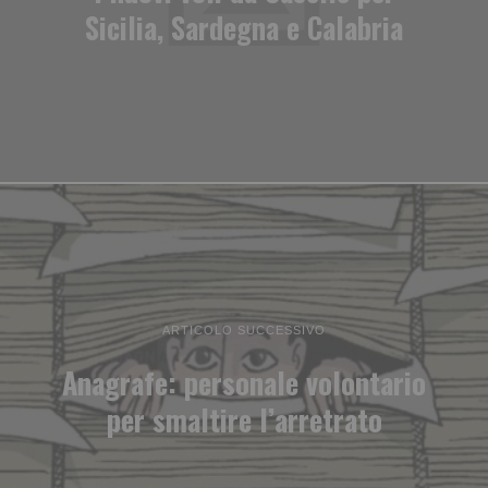
Sicilia, Sardegna e Calabria
ARTICOLO SUCCESSIVO
Anagrafe: personale volontario
per smaltire l’arretrato