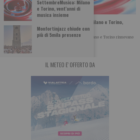
SettembreMusica: Milano
e Torino, vent’anni di
musica insieme
Sta per tornare MITO SettembreMusica: Milano e Torino,
vent’anni di musica insieme
Monfortinjazz chiude con
più di 5mila presenze
Con la XX edizione di MITO SettembreMusica, Milano e Torino rinnovano
un patto culturale che, anno
IL METEO E' OFFERTO DA