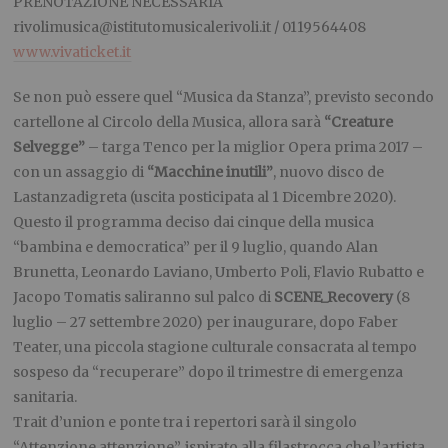
PRENOTAZIONE NECESSARIA
rivolimusica@istitutomusicalerivoli.it
/ 0119564408
www.vivaticket.it
Se non può essere quel “Musica da Stanza”, previsto secondo
cartellone al Circolo della Musica, allora sarà
“Creature
Selvegge”
– targa Tenco per la miglior Opera prima 2017 –
con un assaggio di
“Macchine inutili”
, nuovo disco de
Lastanzadigreta (uscita posticipata al
1 Dicembre 2020
).
Questo il programma deciso dai cinque della musica
“bambina e democratica” per il 9 luglio, quando Alan
Brunetta, Leonardo Laviano, Umberto Poli, Flavio Rubatto e
Jacopo Tomatis saliranno sul palco di
SCENE_Recovery
(8
luglio – 27 settembre 2020) per inaugurare, dopo Faber
Teater, una piccola stagione culturale consacrata al tempo
sospeso da “recuperare” dopo il trimestre di emergenza
sanitaria.
Trait d’union e ponte tra i repertori sarà il singolo
“Attenzione attenzione”, ispirato alla filastrocca che l’artista