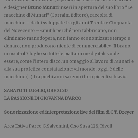
e designer
Bruno Munari
inserì in apertura del suo libro “Le
macchine di Munari” (Corraini Editore), raccolta di
macchine – da lui sviluppate tra gli anni Trenta e Cinquanta
del Novecento – «inutili perché non fabbricano, non
eliminano manodopera, non fanno economizzare tempo e
denaro, non producono niente di commerciabile». Il brano,
in uscita il 3 luglio su tutte le piattaforme digitali, vuole
essere, come l’intero disco, un omaggio al lavoro di Munari e
alla sua profetica constatazione: «il mondo,
oggi
, è delle
macchine (…) fra pochi anni saremo i loro piccoli schiavi».
SABATO
11 LUGLIO, ORE 21:30
LA PASSIONE DI GIOVANNA D’ARCO
Sonorizzazione ed interpretazione live del film di C.T. Dreyer
Area Estiva Parco G.Salvemini, C.so Susa 128, Rivoli