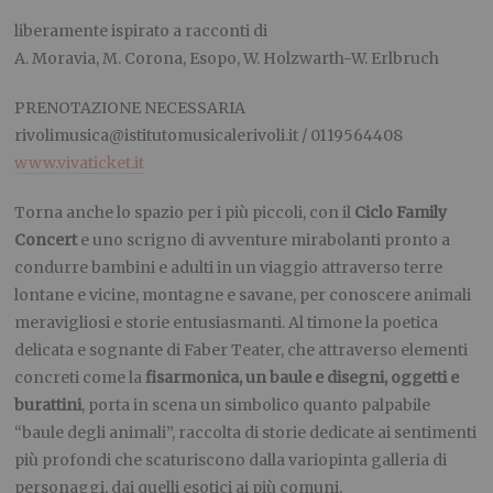
liberamente ispirato a racconti di
A. Moravia, M. Corona, Esopo, W. Holzwarth-W. Erlbruch
PRENOTAZIONE NECESSARIA
rivolimusica@istitutomusicalerivoli.it
/ 0119564408
www.vivaticket.it
Torna anche lo spazio per i più piccoli, con il
Ciclo Family
Concert
e uno scrigno di avventure mirabolanti pronto a
condurre bambini e adulti in un viaggio attraverso terre
lontane e vicine, montagne e savane, per conoscere animali
meravigliosi e storie entusiasmanti. Al timone la poetica
delicata e sognante di Faber Teater, che attraverso elementi
concreti come la
fisarmonica, un baule e disegni, oggetti e
burattini
, porta in scena un simbolico quanto palpabile
“baule degli animali”, raccolta di storie dedicate ai sentimenti
più profondi che scaturiscono dalla variopinta galleria di
personaggi, dai quelli esotici ai più comuni.