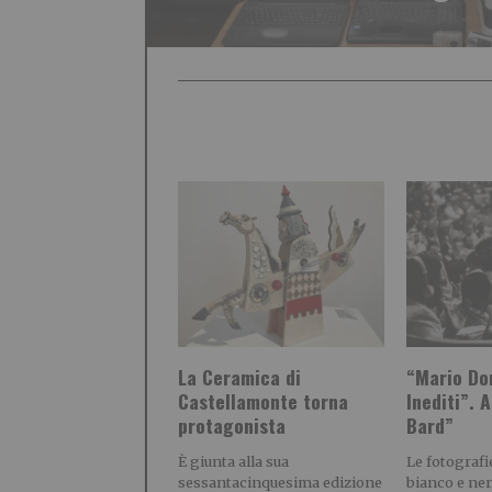
La Ceramica di
“Mario Do
Castellamonte torna
Inediti”. A
protagonista
Bard”
È giunta alla sua
Le fotografie
sessantacinquesima edizione
bianco e ner