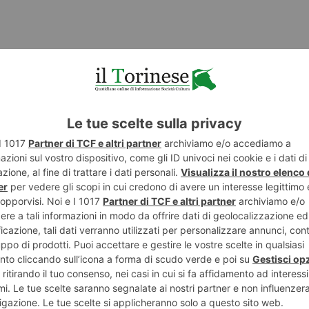
E
TWITTER
WHATSAPP
ST RECENTI