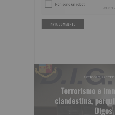
ARTICOLO PRECED
Terrorismo e im
clandestina, perqui
Digos