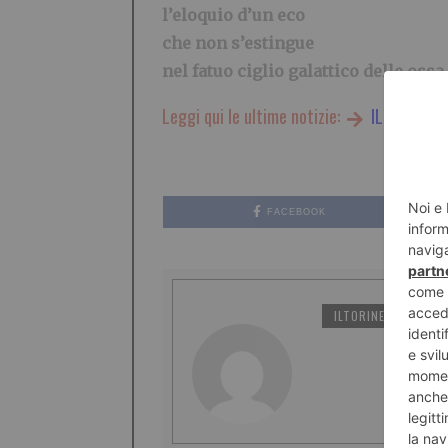
l’eloquio d’un eco
che non s’estingue
nel fatuo ciglio galattico delle ossa.
Leggi qui le ultime notizie:
IL TORINES
FACEBOOK
ILTORINESE
PO