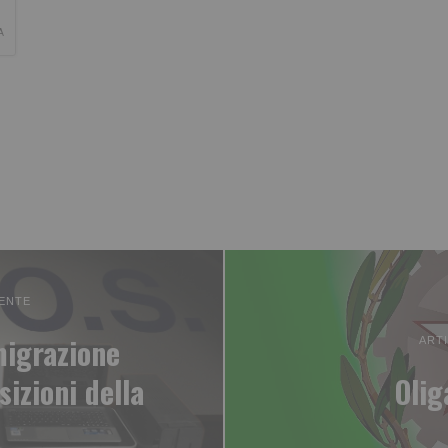
ENTE
migrazione
ART
sizioni della
Olig