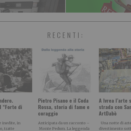
RECENTI:
ndero.
Pietro Pisano e il Coda
A Ivrea l’arte 
l “Forte di
Rossa, storia di fame e
strada con Sa
coraggio
ArtDabò
 inedite, in
Anticipata da un racconto –
Una notte di arte,
o, tratte
Monte Pedum. La leggenda
divertimento sotto