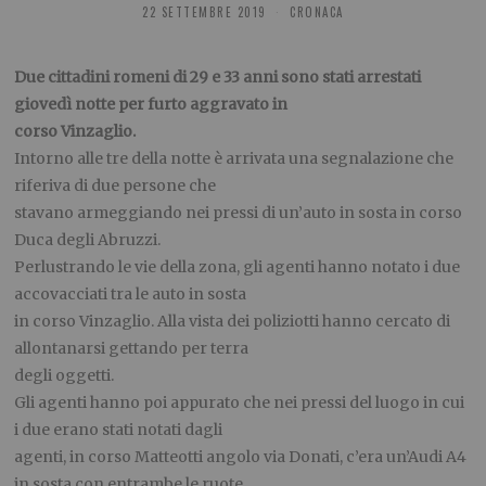
22 SETTEMBRE 2019
CRONACA
Due cittadini romeni di 29 e 33 anni sono stati arrestati
giovedì notte per furto aggravato in
corso Vinzaglio.
Intorno alle tre della notte è arrivata una segnalazione che
riferiva di due persone che
stavano armeggiando nei pressi di un’auto in sosta in corso
Duca degli Abruzzi.
Perlustrando le vie della zona, gli agenti hanno notato i due
accovacciati tra le auto in sosta
in corso Vinzaglio. Alla vista dei poliziotti hanno cercato di
allontanarsi gettando per terra
degli oggetti.
Gli agenti hanno poi appurato che nei pressi del luogo in cui
i due erano stati notati dagli
agenti, in corso Matteotti angolo via Donati, c’era un’Audi A4
in sosta con entrambe le ruote