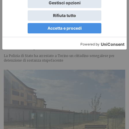
Pusher in monopattino finisce in manette
La Polizia di Stato ha arrestato a Torino un cittadino senegalese per
detenzione di sostanza stupefacente