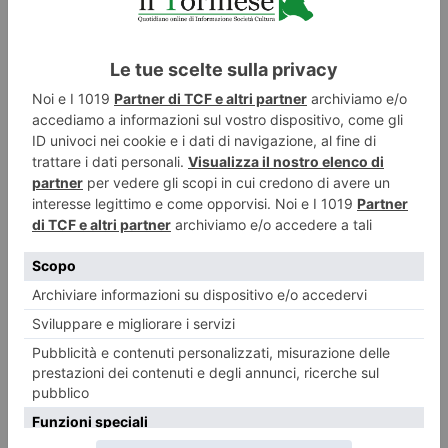
Nuovi orari Nidi comunali: coinvolti 77 Comuni piemontesi
Dalla Regione 1,5 milioni di euro per ampliare gli orari dei servizi a parità
di tariffa