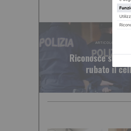
ARTICOLO PRECED
Riconosce sul bus
rubato il cel