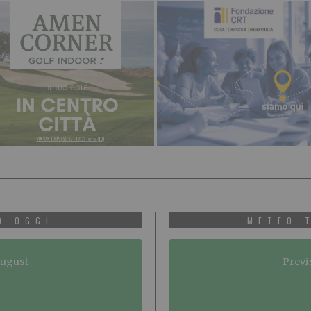
O OGGI
METEO 
August
Previ