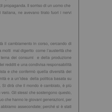
e di propaganda. Il sorriso di un uomo che
italiana, ne avevano tirato fuori i nervi
tà il cambiamento in corso, cercando di
a molti mal digerito come l’austerità che
il tema dei consumi e della produzione
 dei redditi e una condivisa responsabilità
sista e che confermò quella diversità dei
ità e a un’idea della politica basata su
. Si dirà che il mondo è cambiato, è più
ù vero. Gli stessi che sostengono questo,
guo che hanno le giovani generazioni, per
e abbiamo assecondate; perché si è stati