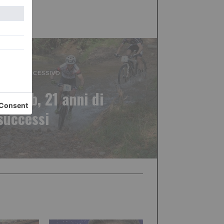
ICOLO SUCCESSIVO
a Mtb, 21 anni di
successi