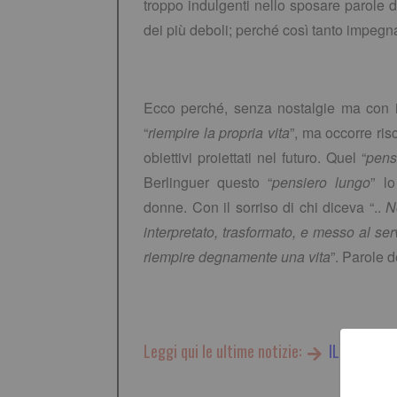
troppo indulgenti nello sposare parole 
dei più deboli; perché così tanto impegnati
.
Ecco perché, senza nostalgie ma con il
“
riempire la propria vita
”, ma occorre ris
obiettivi proiettati nel futuro. Quel “
pens
Berlinguer questo “
pensiero lungo
” l
donne. Con il sorriso di chi diceva “..
N
interpretato, trasformato, e messo al se
riempire degnamente una vita
”. Parole 
Leggi qui le ultime notizie:
IL TORINES