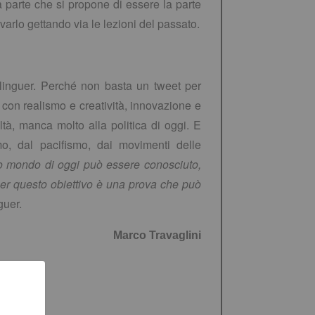
 parte che si propone di essere la parte
ovarlo gettando via le lezioni del passato.
rlinguer. Perché non basta un tweet per
 con realismo e creatività, innovazione e
ltà, manca molto alla politica di oggi. E
mo, dal pacifismo, dai movimenti delle
ato mondo di oggi può essere conosciuto,
 per questo obiettivo è una prova che può
guer.
Marco Travaglini