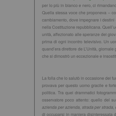
per lo più in bianco e nero, ci rimandano
Quella stessa voce che proponeva – con l
cambiamento, dove impegnare i destini di
nella Costituzione repubblicana. Quell’u
unità, affezionato alle speranze dei gi
prima di ogni incontro televisivo. Un u
quand’era direttore de L’Unità, giornale 
che si dimostrò un eccezionale e insostit
La folla che lo salutò in occasione dei f
provava per questo uomo gracile e forte
politica. Tra quei drammatici fotogramm
osservatore poco attento: quello del suo
azienda per azienda, strada per strada, 
di occuparsi in maniera disinteressata d