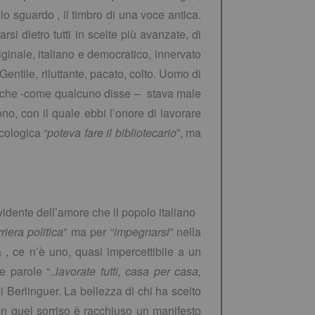
lo sguardo , il timbro di una voce antica.
i dietro tutti in scelte più avanzate, di
ginale, italiano e democratico, innervato
ntile, riluttante, pacato, colto. Uomo di
to che -come qualcuno disse – stava male
o, con il quale ebbi l’onore di lavorare
cologica “
poteva fare il bibliotecario
”, ma
vidente dell’amore che il popolo italiano
riera politica
” ma per “
impegnarsi
” nella
 , ce n’è uno, quasi impercettibile a un
e parole “..
lavorate tutti, casa per casa,
 di Berlinguer. La bellezza di chi ha scelto
 In quel sorriso è racchiuso un manifesto