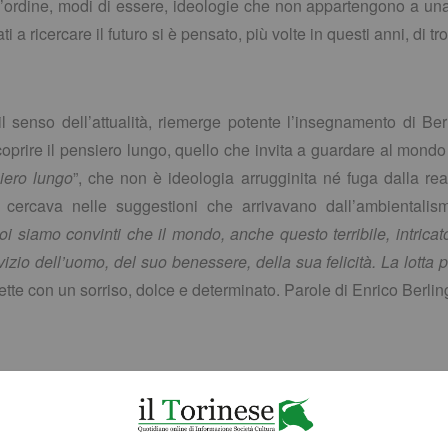
d’ordine, modi di essere, ideologie che non appartengono a una
 a ricercare il futuro si è pensato, più volte in questi anni, di tr
 senso dell’attualità, riemerge potente l’insegnamento di Be
coprire il pensiero lungo, quello che invita a guardare al mondo
iero lungo
”, che non è ideologia arrugginita né fuga dalla rea
o cercava nelle suggestioni che arrivavano dall’ambientalis
oi siamo convinti che il mondo, anche questo terribile, intric
rvizio dell’uomo, del suo benessere, della sua felicità. La lotta
dette con un sorriso, dolce e determinato. Parole di Enrico Berlin
E