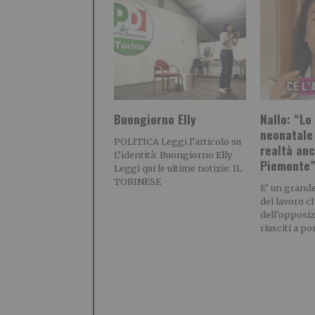
Buongiorno Elly
Nallo: “Lo
neonatale
POLITICA Leggi l’articolo su
realtà anc
L’identità: Buongiorno Elly
Piemonte
Leggi qui le ultime notizie: IL
TORINESE
E’ un grande
del lavoro c
dell’opposi
riusciti a po