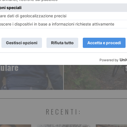
ENTE
ART
 chi le ha
Prevostur
lulare
RECENTI: