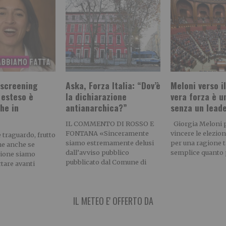
 screening
Aska, Forza Italia: “Dov’è
Meloni verso il
 esteso è
la dichiarazione
vera forza è u
he in
antianarchica?”
senza un lead
”
IL COMMENTO DI ROSSO E
Giorgia Meloni 
FONTANA «Sinceramente
vincere le elezion
 traguardo, frutto
siamo estremamente delusi
per una ragione 
he anche se
dall’avviso pubblico
semplice quanto p
zione siamo
pubblicato dal Comune di
rtare avanti
IL METEO E' OFFERTO DA