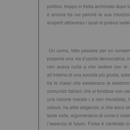
politico, troppo in fretta archiviato dop
è ancora tra noi perché le sue intuizion
scoperti attraverso i quali si poteva vede
.
Un uomo, fatto passare per un conserva
proporre una via d’uscita democratica, n
non aveva nulla a che vedere con le r
all’interno di una società più giusta, sob
tra le classi che esistevano (e esistono
comunisti italiani che si fondava non c
una visione morale ( e non moralista), 
veloce, ha altre esigenze, e che sono st
tante volte, argomentano di come il nost
l’assenza di futuro. Forse è cambiato i