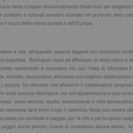
o la sua morte e troppo strumentalmente ritirato fuori per esigenz
i politiche e culturali avevano scavato nel profondo della crisi 
re il futuro della nostra società e dell’Europa.
tore e che, all’opposto, sapeva leggere con visionaria lucidi
on populista. Berlinguer riuscì ad affrontare un tema ostico e d
icette neoliberiste e monetarie ma con l’idea di affrontare 
ria, solidale, democratica, attraverso una migliore distribuzione
..) ancora. Un discorso che affascinò il cattolicesimo progres
erto sulla purezza ideologica, ma sull’appartenenza a una comun
intesa come servizio, studio, avanzamento e lotta democratica
ati commessi tanti errori lungo il cammino. Nulla può essere pi
ro paese sia cambiato in peggio, per la crisi e per lo spazio esi
n peggio anche perché, invece di contrastare alcune derive, l