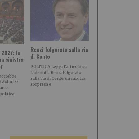
Renzi folgorato sulla via
 2027: la
di Conte
na sinistra
er
POLITICA Leggi l’articolo su
L’identità: Renzi folgorato
potrebbe
sulla via di Conte: un mix tra
i del 2027
sorpresa e
tanto
olitica: