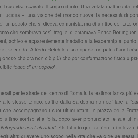
 il suo viso scavato, il corpo minuto. Una velata malinconia nel
ucidità – una visione del mondo nuova; la necessità di portars
 un popolo che si diceva comunista, ma di un tipo del tutto ori
omo che sembrava così fragile, si chiamava Enrico Berlinguer. Ge
ovani, schivo e apparentemente inadatto alla leadership al pun
omo, secondo Alfredo Reichlin ( scomparso un paio d’anni orson
glorioso che ora non c’è più) che per conformazione fisica e psi
uibile “
capo di un popolo
”.
unerali per le strade del centro di Roma fu la testimonianza più e
 allo stesso tempo, partito dalla Sardegna non per fare la “
car
i che accompagnano i suoi ultimi istanti in piazza della Frutta
 ultimo sorriso alla folla, dopo aver pronunciato le sue ultim
dialogando con i cittadini
”. Sta tutto in quel sorriso la bellezza
egli altri; di avere uno scopo nella vita che va oltre se stessi.