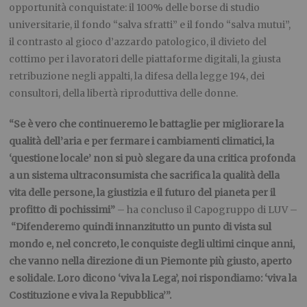
opportunità conquistate: il 100% delle borse di studio
universitarie, il fondo “salva sfratti” e il fondo “salva mutui”,
il contrasto al gioco d’azzardo patologico, il divieto del
cottimo per i lavoratori delle piattaforme digitali, la giusta
retribuzione negli appalti, la difesa della legge 194, dei
consultori, della libertà riproduttiva delle donne.
“Se è vero che continueremo le battaglie per migliorare la
qualità dell’aria e per fermare i cambiamenti climatici, la
‘questione locale’ non si può slegare da una critica profonda
a un sistema ultraconsumista che sacrifica la qualità della
vita delle persone, la giustizia e il futuro del pianeta per il
profitto di pochissimi”
– ha concluso il Capogruppo di LUV –
“Difenderemo quindi innanzitutto un punto di vista sul
mondo e, nel concreto, le conquiste degli ultimi cinque anni,
che vanno nella direzione di un Piemonte più giusto, aperto
e solidale. Loro dicono ‘viva la Lega’, noi rispondiamo: ‘viva la
Costituzione e viva la Repubblica’”.