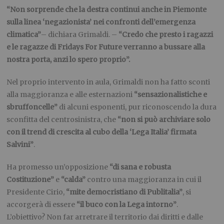
“Non sorprende che la destra continui anche in Piemonte
sulla linea ‘negazionista’ nei confronti dell’emergenza
climatica”
– dichiara Grimaldi. –
“Credo che presto i ragazzi
e le ragazze di Fridays For Future verranno a bussare alla
nostra porta, anzi lo spero proprio”.
Nel proprio intervento in aula, Grimaldi non ha fatto sconti
alla maggioranza e alle esternazioni
“sensazionalistiche e
sbruffoncelle”
di alcuni esponenti, pur riconoscendo la dura
sconfitta del centrosinistra, che
“non si può archiviare solo
con il trend di crescita al cubo della ‘Lega Italia’ firmata
Salvini”
.
Ha promesso un’opposizione
“di sana e robusta
Costituzione”
e
“calda”
contro una maggioranza in cui il
Presidente Cirio,
“mite democristiano di Publitalia”
, si
accorgerà di essere
“il buco con la Lega intorno”
.
L’obiettivo? Non far arretrare il territorio dai diritti e dalle