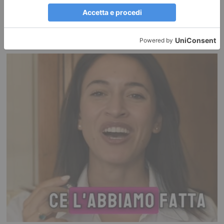
Buongiorno Elly
POLITICA Leggi l’articolo su L’identità: Buongiorno Elly Leggi qui le
ultime notizie: IL TORINESE