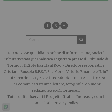
IL TORINESE
quotidiano online di Informazione, Società,
Cultura Testata giornalistica registrata presso il Tribunale di
Torino n.15/2014 Iscritta al ROC - Direttore responsabile
Cristiano Bussola B.E.S.T. S.r.l. Corso Vittorio Emanuele II, 167
- 10139 Torino C.F./P.IVA: 11091560018 - N. REA: To 1187150
Per comunicati stampa, lettere, fotografie, opinioni:
redazioneweb@iltorinese.it
Tutti i diritti riservati | Progetto Grafico
Increasily.com
|
Consulta la
Privacy Policy