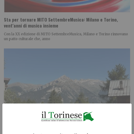
Sta per tornare MITO SettembreMusica: Milano e Torino,
vent’anni di musica insieme
Con la XX edizione di MITO SettembreMusica, Milano e Torino rinnovano
un patto culturale che, anno