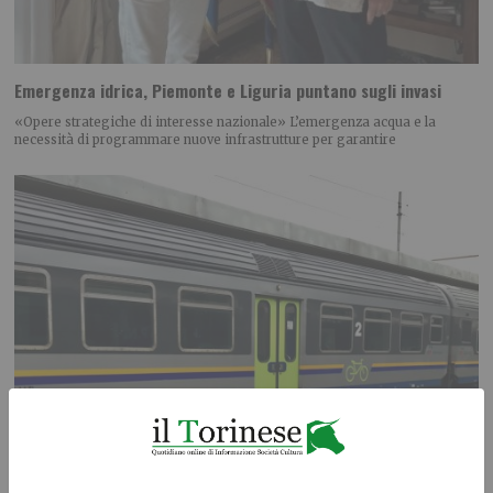
Emergenza idrica, Piemonte e Liguria puntano sugli invasi
«Opere strategiche di interesse nazionale» L’emergenza acqua e la
necessità di programmare nuove infrastrutture per garantire