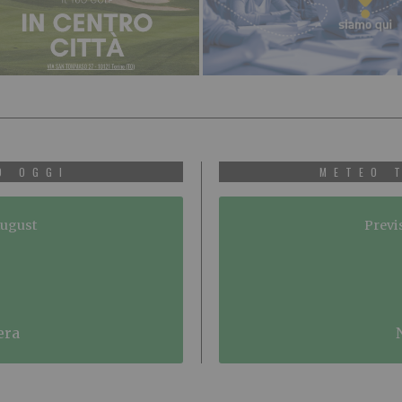
O OGGI
METEO 
August
Previ
era