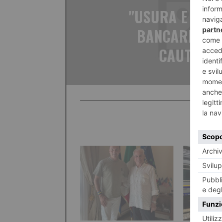
"USURA E ANA
BANCARI, POS
CAUTELAR