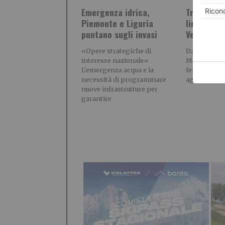
Emergenza idrica,
Trenitalia
Piemonte e Liguria
linea Cun
puntano sugli invasi
Ventimigli
«Opere strategiche di
Dal 23 agost
interesse nazionale»
Modifiche al
L’emergenza acqua e la
ferroviaria 
necessità di programmare
agosto fino
nuove infrastrutture per
garantire