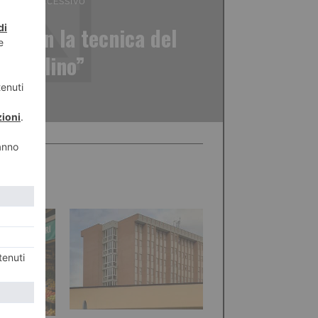
ICOLO SUCCESSIVO
ti con la tecnica del
esciolino”