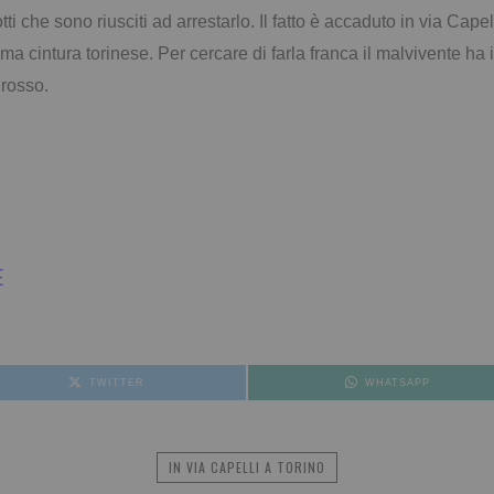
otti che sono riusciti ad arrestarlo. Il fatto è accaduto in via Cape
a cintura torinese. Per cercare di farla franca il malvivente ha 
 rosso.
E
TWITTER
WHATSAPP
IN VIA CAPELLI A TORINO