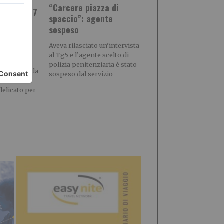
“Carcere piazza di
orino: 107
spaccio”: agente
i aperti
sospeso
e più
estate
Aveva rilasciato un’intervista
al Tg5 e l’agente scelto di
vallo di
polizia penitenziaria è stato
resentano da
sospeso dal servizio
do
delicato per