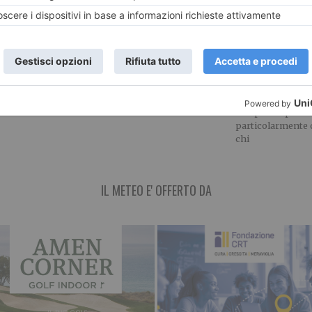
: modifiche
A Torino il ricordo della
Ferragosto a T
eo Fossano
tragedia di Hiroshima e
negozi e local
a
Nagasaki
nelle settiman
delicate dell’
o al 13 settembre
Giovedì 6 agosto alle h 21.00
la circolazione
si è tenuta la tradizionale
Le settimane a ca
da domenica 23
commemorazione della
Ferragosto rapp
 a domenica
tragedia di Hiroshima
sempre un perio
particolarmente 
chi
IL METEO E' OFFERTO DA