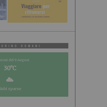
TORINO DOMANI
sioni del 9 August
30°C
nubi sparse