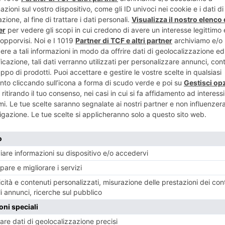
ART
TOCISMO
Giochi sospet
SIBILE
“p
SI"
RECENTI: