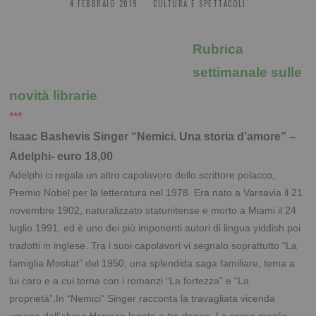
4 FEBBRAIO 2019
CULTURA E SPETTACOLI
Rubrica
settimanale sulle
novità librarie
***
Isaac Bashevis Singer “Nemici. Una storia d’amore” –
Adelphi- euro 18,00
Adelphi ci regala un altro capolavoro dello scrittore polacco,
Premio Nobel per la letteratura nel 1978. Era nato a Varsavia il 21
novembre 1902, naturalizzato statunitense e morto a Miami il 24
luglio 1991, ed è uno dei più imponenti autori di lingua yiddish poi
tradotti in inglese. Tra i suoi capolavori vi segnalo soprattutto “La
famiglia Moskat” del 1950, una splendida saga familiare, tema a
lui caro e a cui torna con i romanzi “La fortezza” e “La
proprietà”.In “Nemici” Singer racconta la travagliata vicenda