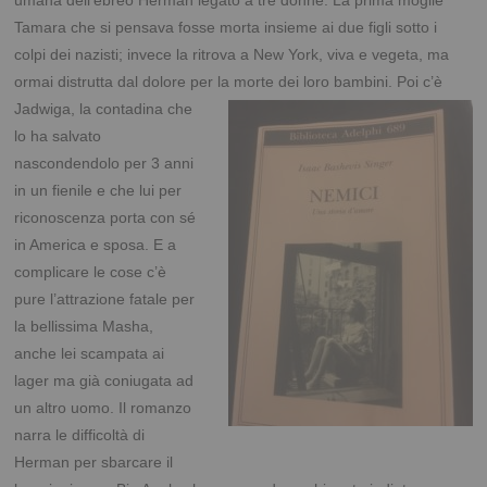
umana dell’ebreo Herman legato a tre donne. La prima moglie
Tamara che si pensava fosse morta insieme ai due figli sotto i
colpi dei nazisti; invece la ritrova a New York, viva e vegeta, ma
ormai distrutta dal dolore per la morte dei loro bambini. Poi c’è
Jadwiga, la contadina
che
lo ha salvato
nascondendolo per 3 anni
in un fienile e che lui per
riconoscenza porta con sé
in America e sposa. E a
complicare le cose c’è
pure l’attrazione fatale per
la bellissima Masha,
anche lei scampata ai
lager ma già coniugata ad
un altro uomo. Il romanzo
narra le difficoltà di
Herman per sbarcare il