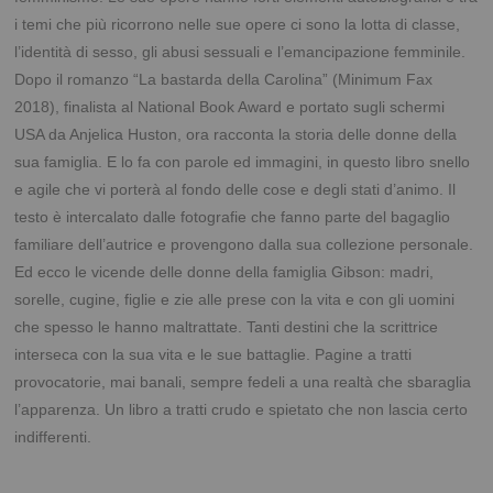
i temi che più ricorrono nelle sue opere ci sono la lotta di classe,
l’identità di sesso, gli abusi sessuali e l’emancipazione femminile.
Dopo il romanzo “La bastarda della Carolina” (Minimum Fax
2018), finalista al National Book Award e portato sugli schermi
USA da Anjelica Huston, ora racconta la storia delle donne della
sua famiglia. E lo fa con parole ed immagini, in questo libro snello
e agile che vi porterà al fondo delle cose e degli stati d’animo. Il
testo è intercalato dalle fotografie che fanno parte del bagaglio
familiare dell’autrice e provengono dalla sua collezione personale.
Ed ecco le vicende delle donne della famiglia Gibson: madri,
sorelle, cugine, figlie e zie alle prese con la vita e con gli uomini
che spesso le hanno maltrattate. Tanti destini che la scrittrice
interseca con la sua vita e le sue battaglie. Pagine a tratti
provocatorie, mai banali, sempre fedeli a una realtà che sbaraglia
l’apparenza. Un libro a tratti crudo e spietato che non lascia certo
indifferenti.