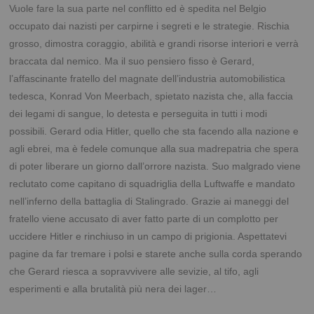
Vuole fare la sua parte nel conflitto ed è spedita nel Belgio
occupato dai nazisti per carpirne i segreti e le strategie. Rischia
grosso, dimostra coraggio, abilità e grandi risorse interiori e verrà
braccata dal nemico. Ma il suo pensiero fisso è Gerard,
l’affascinante fratello del magnate dell’industria automobilistica
tedesca, Konrad Von Meerbach, spietato nazista che, alla faccia
dei legami di sangue, lo detesta e perseguita in tutti i modi
possibili. Gerard odia Hitler, quello che sta facendo alla nazione e
agli ebrei, ma è fedele comunque alla sua madrepatria che spera
di poter liberare un giorno dall’orrore nazista. Suo malgrado viene
reclutato come capitano di squadriglia della Luftwaffe e mandato
nell’inferno della battaglia di Stalingrado. Grazie ai maneggi del
fratello viene accusato di aver fatto parte di un complotto per
uccidere Hitler e rinchiuso in un campo di prigionia. Aspettatevi
pagine da far tremare i polsi e starete anche sulla corda sperando
che Gerard riesca a sopravvivere alle sevizie, al tifo, agli
esperimenti e alla brutalità più nera dei lager…