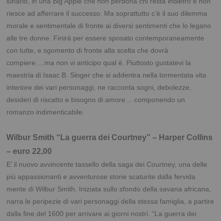
lunario, in una Big Apple che non perdona chi resta indietro e non
riesce ad afferrare il successo. Ma soprattutto c’è il suo dilemma
morale e sentimentale di fronte ai diversi sentimenti che lo legano
alle tre donne. Finirà per essere sposato contemporaneamente
con tutte, e sgomento di fronte alla scelta che dovrà
compiere….ma non vi anticipo qual è. Piuttosto gustatevi la
maestria di Isaac B. Singer che si addentra nella tormentata vita
interiore dei vari personaggi, ne racconta sogni, debolezze,
desideri di riscatto e bisogno di amore… componendo un
romanzo indimenticabile.
Wilbur Smith “La guerra dei Courtney” – Harper Collins
– euro 22,00
E’ il nuovo avvincente tassello della saga dei Courtney, una delle
più appassionanti e avventurose storie scaturite dalla fervida
mente di Wilbur Smith. Iniziata sullo sfondo della savana africana,
narra le peripezie di vari personaggi della stessa famiglia, a partire
dalla fine del 1600 per arrivare ai giorni nostri. “La guerra dei