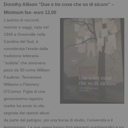
Dorothy Allison “Due o tre cose che so di sicuro” –
Minimum fax- euro 12,00
L’autrice di racconti,
memoir e saggi, nata nel
1949 a Greenville nella
Carolina del Sud, è
considerata l’erede della
tradizione letteraria
“sudista” che annovera
pezzi da 90 come William
Faulkner, Tennessee
Williams o Flannery
O’Connor. Figlia di una
giovanissima ragazza
madre ha avuto la vita
segnata dai ripetuti abusi
da parte del patrigno, poi una borsa di studio, l’università e il
femminismo. Le sue opere hanno forti elementi autobiografici e tra