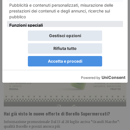
Hai già visto le nuove offerte di Borello Supermercati?
Informazione promozionale Dal 13 al 28 luglio arriva “Grandi Marche”:
qualità Borello e prezzi ancora più