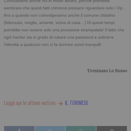
Concludiamo anche noi in modo amaro, perché potrebbe
sembrare che questi fatti criminosi possano riguardare solo i Vip…
fino a quando non coinvolgeranno anche il comune cittadino
(fidanzato, moglie, amante, vicina di casa…) Di questi tempi
potrebbe non essere solo una previsione strampalata! Il fatto che
ogni hacker sia in grado di rubare una password e sottrarre
l’identità a qualcuno non ci fa dormire sonni tranquilli.
Tommaso Lo Russo
Leggi qui le ultime notizie:
IL TORINESE