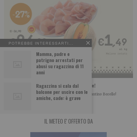
POTREBBE INTERESSARTI...
Mamma, padre e
patrigno arrestati per
abusi su ragazzina di 11
anni
Borello supermercati: ecco le nuove offerte!
Ragazzina si cala dal
balcone per uscire con le
Informazione promozionale È arrivato il nuovo volantino Borello!
amiche, cade: è grave
Approfitta delle offerte fino al 1 luglio e
IL METEO E' OFFERTO DA