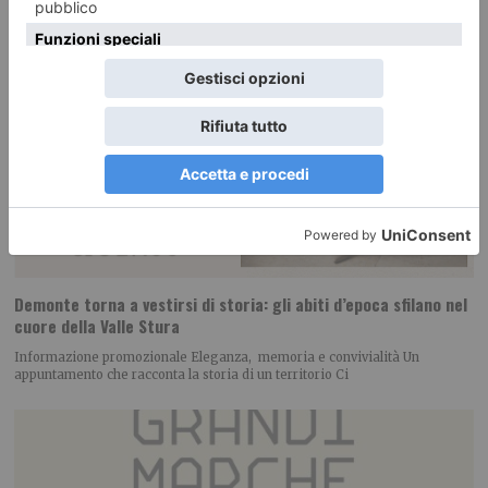
Demonte torna a vestirsi di storia: gli abiti d’epoca sfilano nel
cuore della Valle Stura
Informazione promozionale Eleganza, memoria e convivialità Un
appuntamento che racconta la storia di un territorio Ci