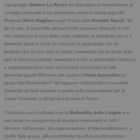
capogruppo
Stefano Lo Russo
ha depositato un’interpellanza al
consiglio comunale a cui aderiranno anche il capogruppo dei
Moderati
Silvio Maglian
o e per Forza Italia
Osvaldo Napoli
. Se
da un lato, la (s)vendita del pacchetto azionario
detenuto in Iren
non risolleverà le sorti delle casse cittadine, la domanda che ci si
dovrebbe porre è come far crescere la partecipata con un
progetto che sia non solo di cassa. Lamentarsi che la quota della
città di Genova potrebbe aumentare e che si perderebbe influenza
e rappresentanza in seno ad Iren può non essere la sola
domanda giusta! Ritorcere alla sindaca
Chiara Appendino
lo
slogan del Movimento 5* del rapporto costi/benefici è una delle
domande da farle assieme a quella sulle minusvalenze per le
Casse Comunali, a chi giova e al ruolo di Torino.
Chiudiamo con il raffronto con la
Multiutility delle Langhe
e al
suo poderoso programma di attività e investimenti in tutti i
versanti, dall’energia, alla cogenerazione, al teleriscaldamento, a
quello delle acque, allo smaltimento dei rifiuti ed altro ancora;