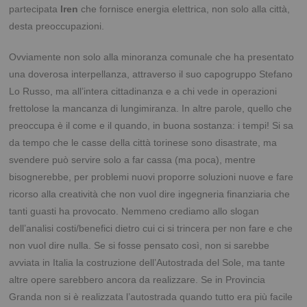
partecipata
Iren
che fornisce energia elettrica, non solo alla città,
desta preoccupazioni.
Ovviamente non solo alla minoranza comunale che ha presentato
una doverosa interpellanza, attraverso il suo capogruppo Stefano
Lo Russo, ma all’intera cittadinanza e a chi vede in operazioni
frettolose la mancanza di lungimiranza. In altre parole, quello che
preoccupa è il come e il quando, in buona sostanza: i tempi! Si sa
da tempo che le casse della città torinese sono disastrate, ma
svendere può servire solo a far cassa (ma poca), mentre
bisognerebbe, per problemi nuovi proporre soluzioni nuove e fare
ricorso alla creatività che non vuol dire ingegneria finanziaria che
tanti guasti ha provocato. Nemmeno crediamo allo slogan
dell’analisi costi/benefici dietro cui ci si trincera per non fare e che
non vuol dire nulla. Se si fosse pensato così, non si sarebbe
avviata in Italia la costruzione dell’Autostrada del Sole, ma tante
altre opere sarebbero ancora da realizzare.
Se in Provincia
Granda non si è realizzata l’autostrada quando tutto era più facile