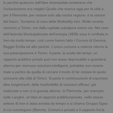
fu perché qualcuno dall’idee strampalate sosteneva che
l’isolazionismo era meglio! Quello che manca oggi per la città e
per il Piemonte, per restare solo alla nostra regione, è la visione
del futuro. Torniamo al caso della Multiutility Iren. Molte società
nascono a Torino, ma dalla capitale subalpina vanno via. Nel caso
dell’Azienda Municipalizzata dell’energia (AEM) essa è confluita in
Iren da molto tempo, così come hanno fatto i Comuni di Genova,
Reggio Emilia ed altri partner. L’unico comune a volerne ridurre la
sua partecipazione è Torino. A parte, la scelta dei tempi, un
rapporto pubblico privato può non esser deprecabile e guardarsi
attorno per ricercare soluzioni intelligenti, potrebbe non essere
male a partire da quella di cercare il modo di far restare le quote
azionarie alla città di Torino. Si parla in continuazione di esportare
idee lungimiranti, della trasferibilità di soluzioni efficaci, già
realizzate e non ci si guarda attorno. In Piemonte, per esempio,
nelle Langhe, un’idea di rapporto pubblico/privato, nello stesso
settore di Iren è stata avviata da tempo e si chiama Gruppo Egea
in cui convergono (Banche, Comuni e privati) e il rapporto fra la