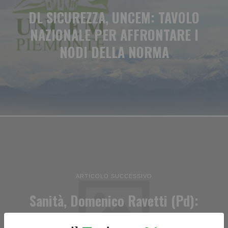
DL SICUREZZA, UNCEM: TAVOLO
NAZIONALE PER AFFRONTARE I
NODI DELLA NORMA
ARTICOLO SUCCESSIVO
Sanità, Domenico Ravetti (Pd):
“Il Piemonte viene sempre