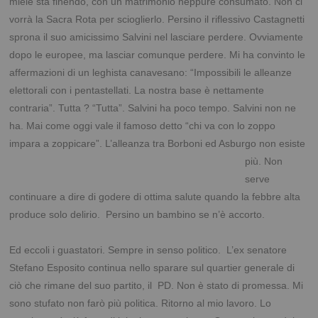
miele sta finendo, con un matrimonio neppure consumato. Non ci
vorrà la Sacra Rota per scioglierlo. Persino il riflessivo Castagnetti
sprona il suo amicissimo Salvini nel lasciare perdere. Ovviamente
dopo le europee, ma lasciar comunque perdere. Mi ha convinto le
affermazioni di un leghista canavesano: “Impossibili le alleanze
elettorali con i pentastellati. La nostra base è nettamente
contraria”. Tutta ? “Tutta”. Salvini ha poco tempo. Salvini non ne
ha. Mai come oggi vale il famoso detto “chi va con lo zoppo
impara a zoppicare”. L’alleanza tra Borboni ed Asburgo
non esiste
più. Non
serve
continuare a dire di godere di ottima salute quando la febbre alta
produce solo delirio. Persino un bambino se n’è accorto.
***
Ed eccoli i guastatori. Sempre in senso politico. L’ex senatore
Stefano Esposito continua nello sparare sul quartier generale di
ciò che rimane del suo partito, il PD. Non è stato di promessa. Mi
sono stufato non farò più politica. Ritorno al mio lavoro. Lo