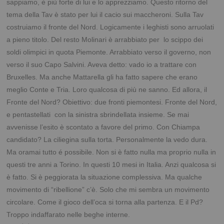
sappiamo, è più forte di lui e lo apprezziamo. Questo ritorno del
tema della Tav è stato per lui il cacio sui maccheroni. Sulla Tav
costruiamo il fronte del Nord. Logicamente i leghisti sono arruolati
a pieno titolo. Del resto Molinari è arrabbiato per lo scippo dei
soldi olimpici in quota Piemonte. Arrabbiato verso il governo, non
verso il suo Capo Salvini. Aveva detto: vado io a trattare con
Bruxelles. Ma anche Mattarella gli ha fatto sapere che erano
meglio Conte e Tria. Loro qualcosa di più ne sanno. Ed allora, il
Fronte del Nord? Obiettivo: due fronti piemontesi. Fronte del Nord,
e pentastellati con la sinistra sbrindellata insieme. Se mai
avvenisse l’esito è scontato a favore del primo. Con Chiampa
candidato? La ciliegina sulla torta. Personalmente la vedo dura.
Ma oramai tutto é possibile. Non si è fatto nulla ma proprio nulla in
questi tre anni a Torino. In questi 10 mesi in Italia. Anzi qualcosa si
è fatto. Si è peggiorata la situazione complessiva. Ma qualche
movimento di “ribellione” c’è. Solo che mi sembra un movimento
circolare. Come il gioco dell’oca si torna alla partenza. E il Pd?
Troppo indaffarato nelle beghe interne.