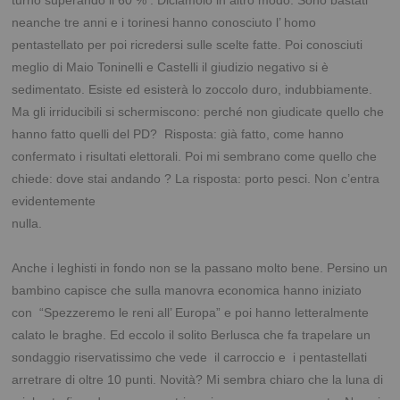
turno superando il 60 % . Diciamolo in altro modo. Sono bastati
neanche tre anni e i torinesi hanno conosciuto l’ homo
pentastellato per poi ricredersi sulle scelte fatte. Poi conosciuti
meglio di Maio Toninelli e Castelli il giudizio negativo si è
sedimentato.
Esiste ed esisterà lo zoccolo duro, indubbiamente.
Ma gli irriducibili si schermiscono: perché non giudicate quello che
hanno fatto quelli del PD? Risposta: già fatto, come hanno
confermato i risultati elettorali. Poi mi sembrano come quello che
chiede: dove stai andando ? La risposta: porto pesci. Non c’entra
evidentemente
nulla.
***
Anche i leghisti in fondo non se la passano molto bene. Persino un
bambino capisce che sulla manovra economica hanno iniziato
con “Spezzeremo le reni all’ Europa” e poi hanno letteralmente
calato le braghe. Ed eccolo il solito Berlusca che fa trapelare un
sondaggio riservatissimo che vede il carroccio e i pentastellati
arretrare di oltre 10 punti. Novità? Mi sembra chiaro che la luna di