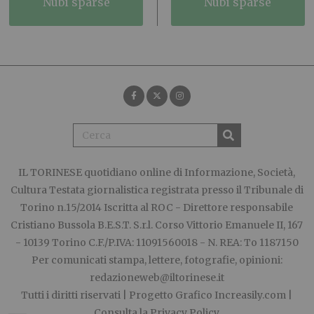
nubi sparse
nubi sparse
IL TORINESE
quotidiano online di Informazione, Società,
Cultura Testata giornalistica registrata presso il Tribunale di
Torino n.15/2014 Iscritta al ROC - Direttore responsabile
Cristiano Bussola B.E.S.T. S.r.l. Corso Vittorio Emanuele II, 167
- 10139 Torino C.F./P.IVA: 11091560018 - N. REA: To 1187150
Per comunicati stampa, lettere, fotografie, opinioni:
redazioneweb@iltorinese.it
Tutti i diritti riservati | Progetto Grafico
Increasily.com
|
Consulta la
Privacy Policy