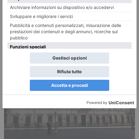
L’economia torinese continua a crescere meno rispetto alle
altre città
Giachino: “Se non arrivava la 500 ibrida, dove saremmo? Caro Direttore, a
contar musse, prima o