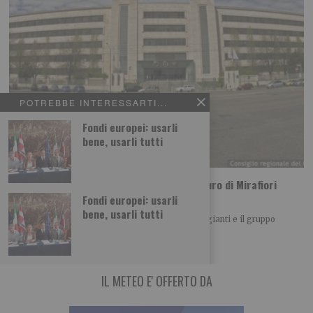
POTREBBE INTERESSARTI...
Fondi europei: usarli
bene, usarli tutti
Stellantis torna in utile, ma a Torino il futuro di Mirafiori
resta la vera sfida
Fondi europei: usarli
bene, usarli tutti
I conti di Stellantis tornano a dare segnali incoraggianti e il gruppo
automobilistico sembra essersi lasciato
IL METEO E' OFFERTO DA