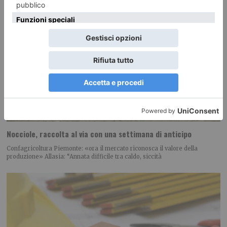
Nocciole, raccolta al via con una settimana di anticipo
Confagricoltura Piemonte: «ora il mercato riconosca il valore della
produzione» Allasia: “Annata difficile tra caldo, siccità