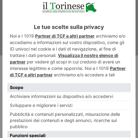
Thales Alenia Space, i nuovi
orizzonti dello spazio
RECENTI: