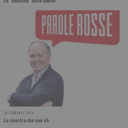
Le "nemiche" delle Donne
28 FEBBRAIO 2019
La sinistra che non c’è