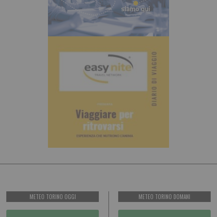
METEO TORINO OGGI
METEO TORINO DOMANI