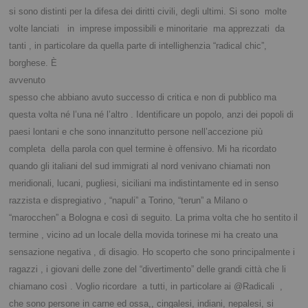
si sono distinti per la difesa dei diritti civili, degli ultimi. Si sono  molte 
volte lanciati   in  imprese impossibili e minoritarie  ma apprezzati  da 
tanti , in particolare da quella parte di intellighenzia “radical chic”, 
borghese. È 
avvenuto 
spesso che abbiano avuto successo di critica e non di pubblico ma 
questa volta né l’una né l’altro . Identificare un popolo, anzi dei popoli di 
paesi lontani e che sono innanzitutto persone nell’accezione più 
completa  della parola con quel termine è offensivo. Mi ha ricordato 
quando gli italiani del sud immigrati al nord venivano chiamati non 
meridionali, lucani, pugliesi, siciliani ma indistintamente ed in senso 
razzista e dispregiativo , “napuli” a Torino, “terun” a Milano o 
“marocchen” a Bologna e così di seguito. La prima volta che ho sentito il 
termine , vicino ad un locale della movida torinese mi ha creato una 
sensazione negativa , di disagio. Ho scoperto che sono principalmente i  
ragazzi , i giovani delle zone del “divertimento” delle grandi città che li 
chiamano così . Voglio ricordare  a tutti, in particolare ai @Radicali  , 
che sono persone in carne ed ossa,, cingalesi, indiani, nepalesi, si 