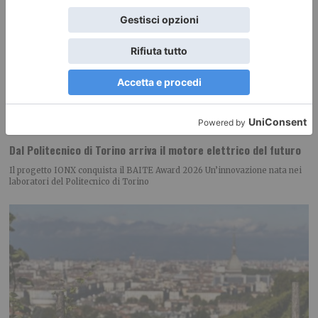
Dal Politecnico di Torino arriva il motore elettrico del futuro
Il progetto IONX conquista il BAITE Award 2026 Un’innovazione nata nei
laboratori del Politecnico di Torino