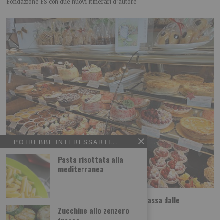
Fondazione FS con due nuovi itinerari d’autore
POTREBBE INTERESSARTI...
Pasta risottata alla
mediterranea
Dolci etnici a Torino, il viaggio nel mondo passa dalle
pasticcerie
Zucchine allo zenzero
fresco