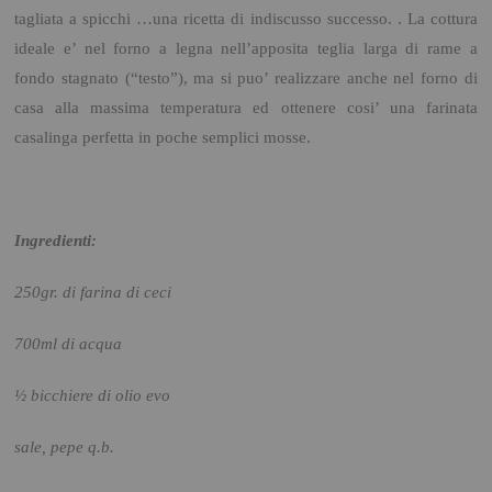
tagliata a spicchi …una ricetta di indiscusso successo. .
La cottura
ideale e’ nel forno a legna nell’apposita teglia larga di rame a
fondo stagnato (“testo”), ma si puo’ realizzare anche nel forno di
casa alla massima temperatura ed ottenere cosi’ una farinata
casalinga perfetta in poche semplici mosse.
Ingredienti:
250gr. di farina di ceci
700ml di acqua
½ bicchiere di olio evo
sale, pepe q.b.