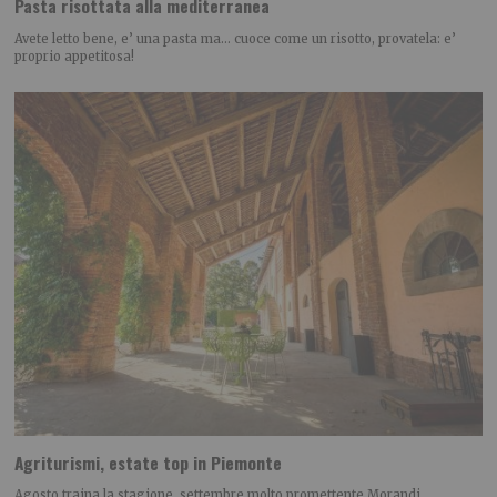
Pasta risottata alla mediterranea
Avete letto bene, e’ una pasta ma… cuoce come un risotto, provatela: e’
proprio appetitosa!
Agriturismi, estate top in Piemonte
Agosto traina la stagione, settembre molto promettente Morandi