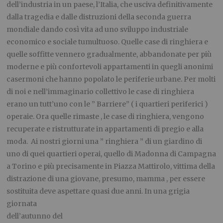
dell’industria in un paese, l’Italia, che usciva definitivamente
dalla tragedia e dalle distruzioni della seconda guerra
mondiale dando così vita ad uno sviluppo industriale
economico e sociale tumultuoso. Quelle case di ringhiera e
quelle soffitte vennero gradualmente, abbandonate per più
moderne e più confortevoli appartamenti in quegli anonimi
casermoni che hanno popolato le periferie urbane. Per molti
di noi e nell’immaginario collettivo le case di ringhiera
erano un tutt’uno con le ” Barriere” ( i quartieri periferici )
operaie. Ora quelle rimaste , le case di ringhiera, vengono
recuperate e ristrutturate in appartamenti di pregio e alla
moda. Ai nostri giorni una ” ringhiera ” di un giardino di
uno di quei quartieri operai, quello di Madonna di Campagna
a Torino e più precisamente in Piazza Mattirolo, vittima della
distrazione di una giovane, presumo, mamma , per essere
sostituita deve aspettare quasi due anni. In una grigia
giornata
dell’autunno del