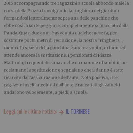
2016 accompagnando tre ragazzini a scuola abbordò male la
curva della Piazza travolgendo la ringhiera del giardino
fermandosi letteralmente sopra una delle panchine che
ebbe così la sorte peggiore, completamente schiacciata dalla
Panda. Quasi due anni, è avvenuta qualche mese fa, per
sostituire pochi metri di recinzione , la nostra “ringhiera” ,
mentre lo spazio della panchina è ancora vuoto , orfano, ed
attende ancora la sostituzione. I pensionati di Piazza
Mattirolo, frequentatissima anche da mamme e bambini, ne
reclamano la sostituzione e segnalano che il danno è stato
risarcito dall’assicurazione dell’auto. Nota positiva, i tre
ragazzini usciti incolumi dall’auto e raccattati gli zainetti
andarono velocemente , a piedi, a scuola.
Leggi qui le ultime notizie:
IL TORINESE