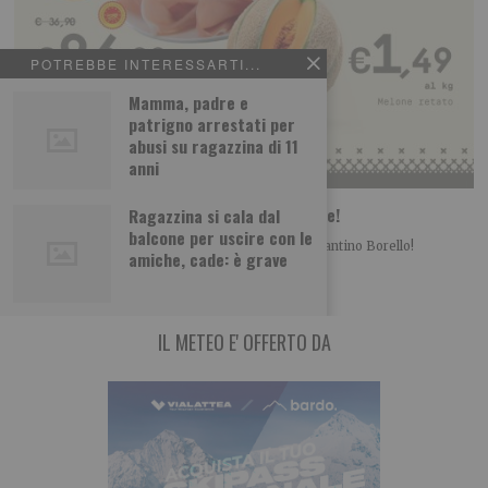
POTREBBE INTERESSARTI...
Mamma, padre e
patrigno arrestati per
abusi su ragazzina di 11
anni
Borello supermercati: ecco le nuove offerte!
Ragazzina si cala dal
balcone per uscire con le
Informazione promozionale È arrivato il nuovo volantino Borello!
amiche, cade: è grave
Approfitta delle offerte fino al 1 luglio e
IL METEO E' OFFERTO DA