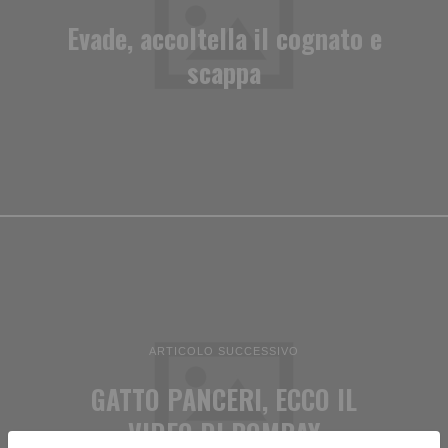
Evade, accoltella il cognato e
scappa
ARTICOLO SUCCESSIVO
GATTO PANCERI, ECCO IL
VIDEO DI BOMBAY