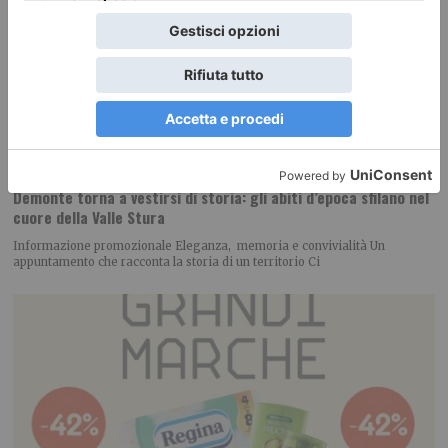
Demonte torna a vestirsi di storia: gli abiti d’epoca sfilano nel
cuore della Valle Stura
Informazione promozionale Eleganza, memoria e convivialità Un
appuntamento che racconta la storia di un territorio Ci