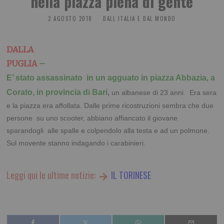
nella piazza piena di gente
2 AGOSTO 2018
DALL ITALIA E DAL MONDO
DALLA
PUGLIA
–
E’ stato assassinato in un agguato in piazza Abbazia, a
Corato, in provincia di Bari
,
un albanese di 23 anni. Era sera
e la piazza era affollata. Dalle prime ricostruzioni sembra che due
persone su uno scooter, abbiano affiancato il giovane
sparandogli alle spalle e colpendolo alla testa e ad un polmone.
Sul movente stanno indagando i carabinieri.
Leggi qui le ultime notizie:
IL TORINESE