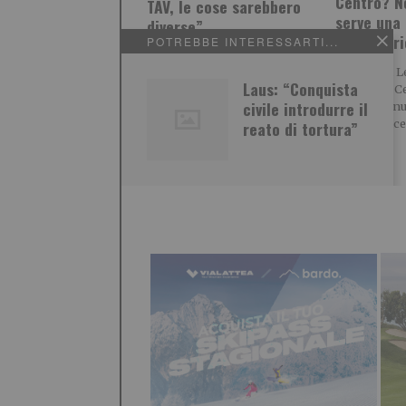
Centro? No
TAV, le cose sarebbero
serve una 
diverse”
riformatr
POTREBBE INTERESSARTI...
Caro Direttore, per oltre un
POLITICA Leg
secolo, a partire dalla metà
Laus: “Conquista
L’identità: C
dell’800, il Piemonte era alla
civile introdurre il
serve una n
guida
riformatrice
reato di tortura”