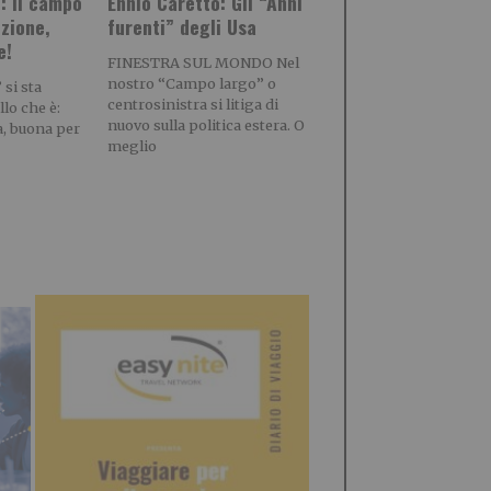
: il campo
Ennio Caretto: Gli “Anni
nzione,
furenti” degli Usa
e!
FINESTRA SUL MONDO Nel
nostro “Campo largo” o
si sta
centrosinistra si litiga di
lo che è:
nuovo sulla politica estera. O
a, buona per
meglio