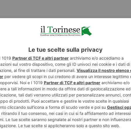
NESE
POST RECENTI
ART
ENTE