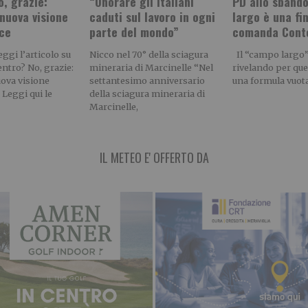
, grazie:
“Onorare gli italiani
PD allo sbando
nuova visione
caduti sul lavoro in ogni
largo è una fi
ice
parte del mondo”
comanda Cont
gi l’articolo su
Nicco nel 70° della sciagura
Il “campo largo” 
entro? No, grazie:
mineraria di Marcinelle “Nel
rivelando per quel
uova visione
settantesimo anniversario
una formula vuot
 Leggi qui le
della sciagura mineraria di
Marcinelle,
IL METEO E' OFFERTO DA