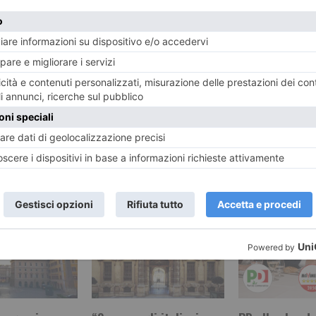
Guai col fis
unata degli
18,8 milioni
2020
d
RECENTI: