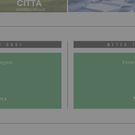
O OGGI
METEO 
August
Previ
era