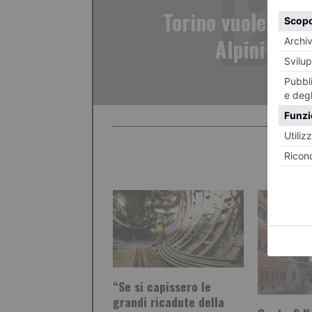
Torino vuole l’ad
Alpini nel 
“Se si capissero le
grandi ricadute della