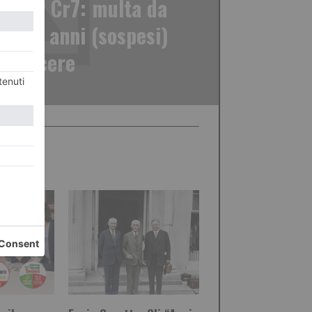
co per Cr7: multa da
 e due anni (sospesi)
i carcere