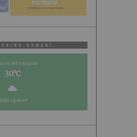
TORINO DOMANI
sioni del 9 August
30°C
nubi sparse