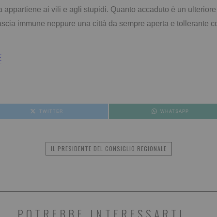
 appartiene ai vili e agli stupidi. Quanto accaduto è un ulterio
scia immune neppure una città da sempre aperta e tollerante c
E
TWITTER
WHATSAPP
IL PRESIDENTE DEL CONSIGLIO REGIONALE
POTREBBE INTERESSARTI...