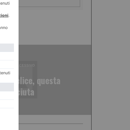
ICOLO SUCCESSIVO
rlo Felice, questa
onosciuta