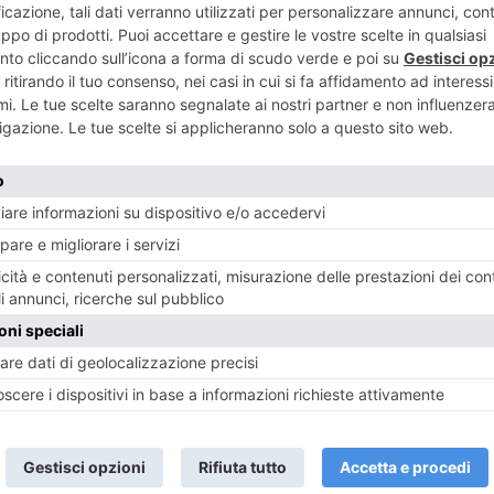
ART
ENTE
Piazza Ca
e in volo
sc