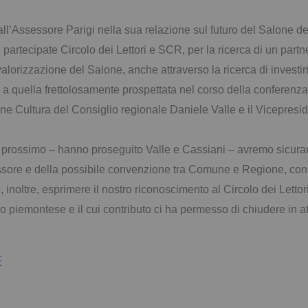
’Assessore Parigi nella sua relazione sul futuro del Salone del
 partecipate Circolo dei Lettori e SCR, per la ricerca di un partn
valorizzazione del Salone, anche attraverso la ricerca di investi
 a quella frettolosamente prospettata nel corso della conferen
ne Cultura del Consiglio regionale Daniele Valle e il Vicepres
o prossimo – hanno proseguito Valle e Cassiani – avremo sicuramen
ssore e della possibile convenzione tra Comune e Regione, con p
inoltre, esprimere il nostro riconoscimento al Circolo dei Letto
orio piemontese e il cui contributo ci ha permesso di chiudere in a
E