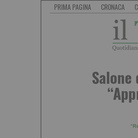
PRIMA PAGINA
CRONACA
C
Salone d
“App
“Re