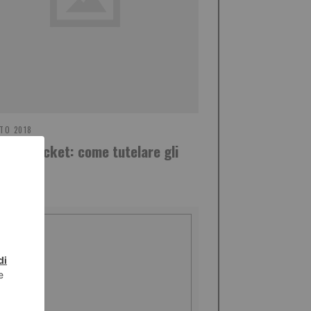
TO 2018
a Qui Ticket: come tutelare gli
centi?