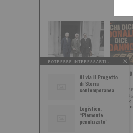
POTREBBE INTERESSARTI...
Ennio Caretto: Gli “Anni
Chi dice D
Al via il Progetto
furenti” degli Usa
Danno?
di Storia
contemporanea
FINESTRA SUL MONDO Nel
IL PUNTASPI
nostro “Campo largo” o
Martina Il 
centrosinistra si litiga di
patrimonio 
nuovo sulla politica estera. O
Stati Uniti 
Logistica,
meglio
“Piemonte
penalizzato”