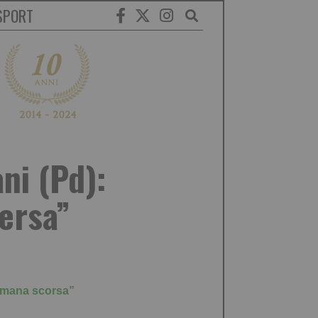
SPORT
ani (Pd):
ersa”
ttimana scorsa”