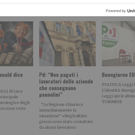
RECENTI:
onald dice
Pd: “Non pagati i
Buongiorno Ell
lavoratori delle aziende
POLITICA Leggi l’
che consegnano
L’identità: Buong
LLI di Luca
pannolini”
Leggi qui le ultim
principale
TORINESE
strategico degli
“La Regione chiarisca
non sono certo
immediatamente la
situazione” «Negli ultimi
giorni sono stato contattato
da alcuni lavoratori