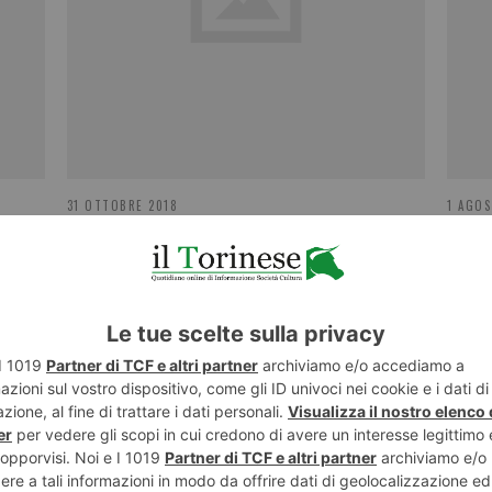
31 OTTOBRE 2018
1 AGOS
Logistica, “Piemonte penalizzato”
Gran
eser
NESE
POST RECENTI