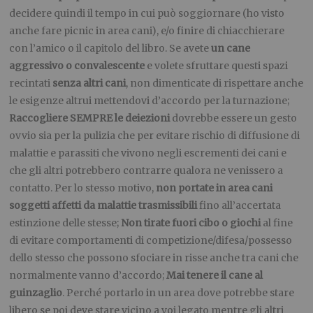
decidere quindi il tempo in cui può soggiornare (ho visto
anche fare picnic in area cani), e/o finire di chiacchierare
con l’amico o il capitolo del libro. Se avete
un cane
aggressivo o convalescente
e volete sfruttare questi spazi
recintati
senza altri cani
, non dimenticate di rispettare anche
le esigenze altrui mettendovi d’accordo per la turnazione;
Raccogliere SEMPRE le deiezioni
dovrebbe essere un gesto
ovvio sia per la pulizia che per evitare rischio di diffusione di
malattie e parassiti che vivono negli escrementi dei cani e
che gli altri potrebbero contrarre qualora ne venissero a
contatto. Per lo stesso motivo,
non portate in area cani
soggetti affetti da malattie trasmissibili
fino all’accertata
estinzione delle stesse;
Non tirate fuori cibo o giochi
al fine
di evitare comportamenti di competizione/difesa/possesso
dello stesso che possono sfociare in risse anche tra cani che
normalmente vanno d’accordo;
Mai tenere il cane al
guinzaglio
. Perché portarlo in un area dove potrebbe stare
libero se poi deve stare vicino a voi legato mentre gli altri