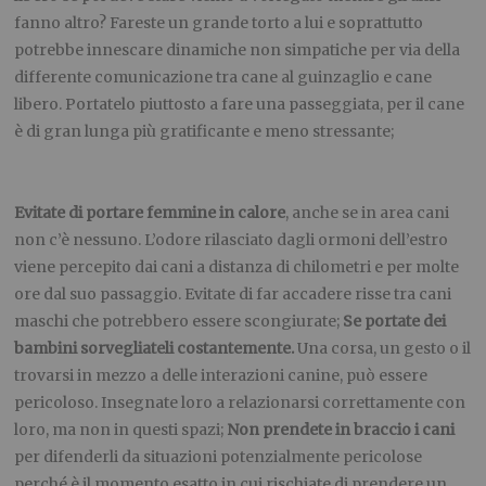
fanno altro? Fareste un grande torto a lui e soprattutto
potrebbe innescare dinamiche non simpatiche per via della
differente comunicazione tra cane al guinzaglio e cane
libero. Portatelo piuttosto a fare una passeggiata, per il cane
è di gran lunga più gratificante e meno stressante;
Evitate di portare femmine in calore
, anche se in area cani
non c’è nessuno. L’odore rilasciato dagli ormoni dell’estro
viene percepito dai cani a distanza di chilometri e per molte
ore dal suo passaggio. Evitate di far accadere risse tra cani
maschi che potrebbero essere scongiurate;
Se portate dei
bambini sorvegliateli costantemente.
Una corsa, un gesto o il
trovarsi in mezzo a delle interazioni canine, può essere
pericoloso. Insegnate loro a relazionarsi correttamente con
loro, ma non in questi spazi;
Non prendete in braccio i cani
per difenderli da situazioni potenzialmente pericolose
perché è il momento esatto in cui rischiate di prendere un