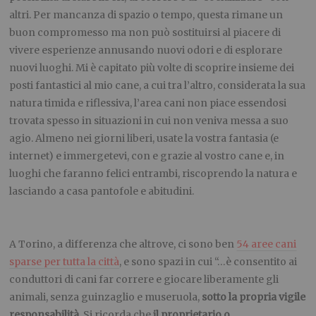
altri. Per mancanza di spazio o tempo, questa rimane un
buon compromesso ma non può sostituirsi al piacere di
vivere esperienze annusando nuovi odori e di esplorare
nuovi luoghi. Mi è capitato più volte di scoprire insieme dei
posti fantastici al mio cane, a cui tra l’altro, considerata la sua
natura timida e riflessiva, l’area cani non piace essendosi
trovata spesso in situazioni in cui non veniva messa a suo
agio. Almeno nei giorni liberi, usate la vostra fantasia (e
internet) e immergetevi, con e grazie al vostro cane e, in
luoghi che faranno felici entrambi, riscoprendo la natura e
lasciando a casa pantofole e abitudini.
A Torino, a differenza che altrove, ci sono ben
54 aree cani
sparse per tutta la città
, e sono spazi in cui “…è consentito ai
conduttori di cani far correre e giocare liberamente gli
animali, senza guinzaglio e museruola,
sotto la propria vigile
responsabilità
. Si ricorda che
il proprietario o