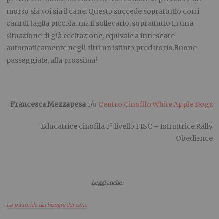
morso sia voi sia il cane. Questo succede soprattutto con i
cani di taglia piccola, ma il sollevarlo, soprattutto in una
situazione di già eccitazione, equivale a innescare
automaticamente negli altri un istinto predatorio.Buone
passeggiate, alla prossima!
.
Francesca Mezzapesa
c/o
Centro Cinofilo White Apple Dogs
Educatrice cinofila 3° livello FISC – Istruttrice Rally
Obedience
Leggi anche:
La piramide dei bisogni del cane