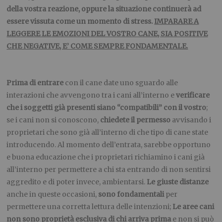
della vostra reazione, oppure la situazione continuerà ad
essere vissuta come un momento di stress.
IMPARARE A
LEGGERE LE EMOZIONI DEL VOSTRO CANE, SIA POSITIVE
CHE NEGATIVE, E’ COME SEMPRE FONDAMENTALE.
Prima di entrare
con il cane date uno sguardo alle
interazioni che avvengono tra i cani all’interno e
verificare
che i soggetti già presenti siano “compatibili” con il vostro
;
se i cani non si conoscono,
chiedete il permesso
avvisando i
proprietari che sono già all’interno di che tipo di cane state
introducendo. Al momento dell’entrata, sarebbe opportuno
e buona educazione che i proprietari richiamino i cani già
all’interno per permettere a chi sta entrando di non sentirsi
aggredito e di poter invece, ambientarsi.
Le giuste distanze
anche in queste occasioni,
sono fondamentali
per
permettere una corretta lettura delle intenzioni;
Le aree cani
non sono proprietà esclusiva di chi arriva prima
e non si può