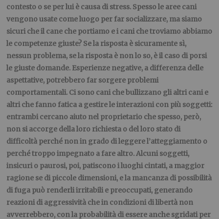
contesto o se per lui è causa di stress
. Spesso le aree cani
vengono usate come luogo per far socializzare, ma siamo
sicuri che il cane che portiamo e i cani che troviamo abbiamo
le competenze giuste? Se la risposta è sicuramente sì,
nessun problema, se la risposta è non lo so, è il caso di porsi
le giuste domande. Esperienze negative, a differenza delle
aspettative, potrebbero far sorgere problemi
comportamentali. Ci sono cani che bullizzano gli altri cani e
altri che fanno fatica a gestire le interazioni con più soggetti:
entrambi cercano aiuto nel proprietario che spesso, però,
non si accorge della loro richiesta o del loro stato di
difficoltà perché non in grado di leggere l’atteggiamento o
perché troppo impegnato a fare altro. Alcuni soggetti,
insicuri o paurosi, poi, patiscono i luoghi cintati, a maggior
ragione se di piccole dimensioni, e la mancanza di possibilità
di fuga può renderli irritabili e preoccupati, generando
reazioni di aggressività che in condizioni di libertà non
avverrebbero, con la probabilità di essere anche sgridati per