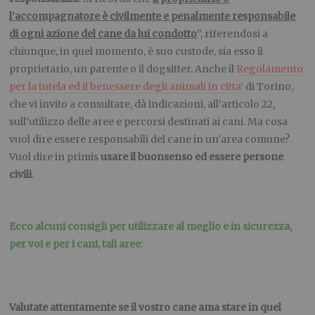
l’accompagnatore è civilmente e penalmente responsabile
di ogni azione del cane da lui condotto
”, riferendosi a
chiunque, in quel momento, è suo custode, sia esso il
proprietario, un parente o il dogsitter. Anche il
Regolamento
per la tutela ed il benessere degli animali in citta’
di Torino,
che vi invito a consultare, dà indicazioni, all’articolo 22,
sull’utilizzo delle aree e percorsi destinati ai cani. Ma cosa
vuol dire essere responsabili del cane in un’area comune?
Vuol dire in primis
usare il buonsenso ed essere persone
civili
.
Ecco alcuni consigli per utilizzare al meglio e in sicurezza,
per voi e per i cani, tali aree:
Valutate attentamente se il vostro cane ama stare in quel