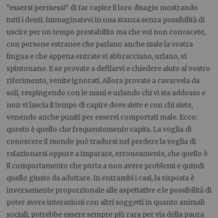
“essersi permessi” di far capire il loro disagio mostrando
tutti i denti. Immaginatevi in una stanza senza possibilità di
uscire per un tempo prestabilito ma che voi non conoscete,
con persone estranee che parlano anche male la vostra
lingua e che appena entrate vi abbracciano, urlano, vi
spintonano. E se provate a defilarvi e chiedere aiuto al vostro
riferimento, venite ignorati. Allora provate a cavarvela da
soli, respingendo con le mani e urlando chi vi sta addosso e
non vi lascia il tempo di capire dove siete e con chi siete,
venendo anche puniti per esservi comportati male. Ecco:
questo è quello che frequentemente capita. La voglia di
conoscere il mondo può tradursi nel perdere la voglia di
relazionarsi oppure a imparare, erroneamente, che quello è
il comportamento che porta a non avere problemi e quindi
quello giusto da adottare. In entrambi i casi, la risposta è
inversamente proporzionale alle aspettative e le possibilità di
poter avere interazioni con altri soggetti in quanto animali
sociali, potrebbe essere sempre più rara per via della paura