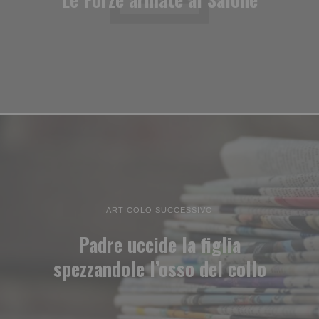
ARTICOLO SUCCESSIVO
Padre uccide la figlia
spezzandole l’osso del collo