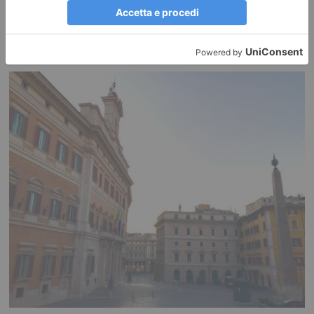
“Se si capissero le grandi ricadute della TAV, le cose
sarebbero diverse”
Caro Direttore, per oltre un secolo, a partire dalla metà dell’800, il
Piemonte era alla guida