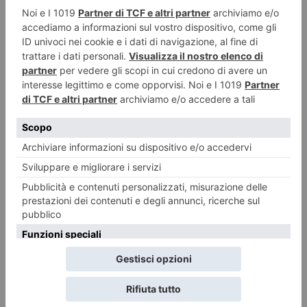
La Cisl vince. Basta conflitti
LO SCENARIO POLITICO di Giorgio Merlo Il ruolo del sindacato,
storicamente, passa attraverso la contrattazione, il