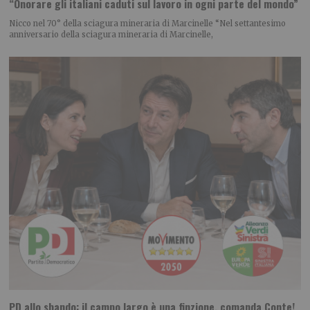
“Onorare gli italiani caduti sul lavoro in ogni parte del mondo”
Nicco nel 70° della sciagura mineraria di Marcinelle “Nel settantesimo
anniversario della sciagura mineraria di Marcinelle,
PD allo sbando: il campo largo è una finzione, comanda Conte!