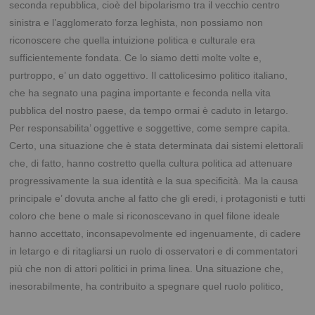
seconda repubblica, cioè del bipolarismo tra il vecchio centro
sinistra e l’agglomerato forza leghista, non possiamo non
riconoscere che quella intuizione politica e culturale era
sufficientemente fondata. Ce lo siamo detti molte volte e,
purtroppo, e’ un dato oggettivo. Il cattolicesimo politico italiano,
che ha segnato una pagina importante e feconda nella vita
pubblica del nostro paese, da tempo ormai è caduto in letargo.
Per responsabilita’ oggettive e soggettive, come sempre capita.
Certo, una situazione che è stata determinata dai sistemi elettorali
che, di fatto, hanno costretto quella cultura politica ad attenuare
progressivamente la sua identità e la sua specificità. Ma la causa
principale e’ dovuta anche al fatto che gli eredi, i protagonisti e tutti
coloro che bene o male si riconoscevano in quel filone ideale
hanno accettato, inconsapevolmente ed ingenuamente, di cadere
in letargo e di ritagliarsi un ruolo di osservatori e di commentatori
più che non di attori politici in prima linea. Una situazione che,
inesorabilmente, ha contribuito a spegnare quel ruolo
politico,