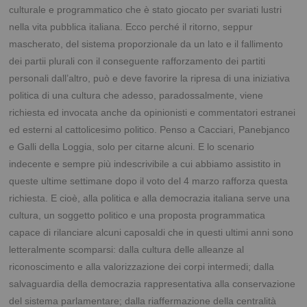
culturale e programmatico che è stato giocato per svariati lustri
nella vita pubblica italiana. Ecco perché il ritorno, seppur
mascherato, del sistema proporzionale da un lato e il fallimento
dei partii plurali con il conseguente rafforzamento dei partiti
personali dall’altro, può e deve favorire la ripresa di una iniziativa
politica di una cultura che adesso, paradossalmente, viene
richiesta ed invocata anche da opinionisti e commentatori estranei
ed esterni al cattolicesimo politico. Penso a Cacciari, Panebjanco
e Galli della Loggia, solo per citarne alcuni. E lo scenario
indecente e sempre più indescrivibile a cui abbiamo assistito in
queste ultime settimane dopo il voto del 4 marzo rafforza questa
richiesta. E cioè, alla politica e alla democrazia italiana serve una
cultura, un soggetto politico e una proposta programmatica
capace di rilanciare alcuni caposaldi che in questi ultimi anni sono
letteralmente scomparsi: dalla cultura delle alleanze al
riconoscimento e alla valorizzazione dei corpi intermedi; dalla
salvaguardia della democrazia rappresentativa alla conservazione
del sistema parlamentare; dalla riaffermazione della centralità