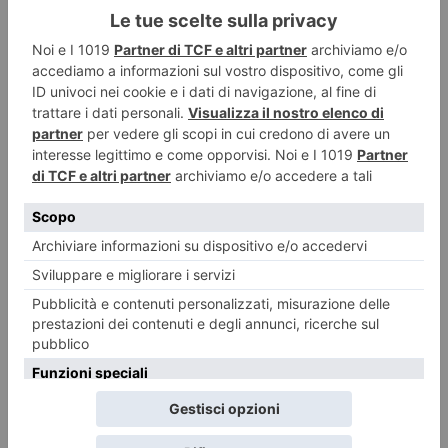
Piemonte, banche in ritirata: così interi territori rischiano di
restare senza servizi
C’è un silenzio che avanza nei piccoli centri del Piemonte. Non è quello
delle piazze vuote,