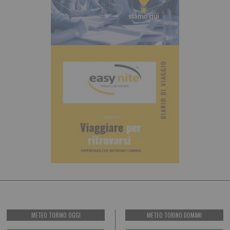
METEO TORINO OGGI
METEO TORINO DOMANI