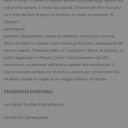
tanto in tanto, il trenino a vapore attraverserà paesaggi agresti dai
colori emozionanti: il verde dei pascoli, il bianco dei fiori di susino
ed il rosa dei fiori di pesco si fondono in modo
incantevole. A
Saluzzo i
partecipanti
potranno liberamente visitare la cittadina, conosciuta come la
Siena del Nord, e visitare i suoi musei gratuiti per i partecipanti del
treno a vapore. Partendo dalla La Castiglia e i Musei di Saluzzo, si
potrà raggiungere il Museo Civico Casa Cavassa e gli altri
monumenti caratteristici dell’antica capitale del marchesato. Il
ritorno avverrà sempre con il treno a vapore per conservare fino
all’ultimo istante la magia di un viaggio indietro nel tempo.
STAZIONI DI PARTENZA:
ore 08.40 Torino Porta Nuova
ore 09.24 Carmagnola