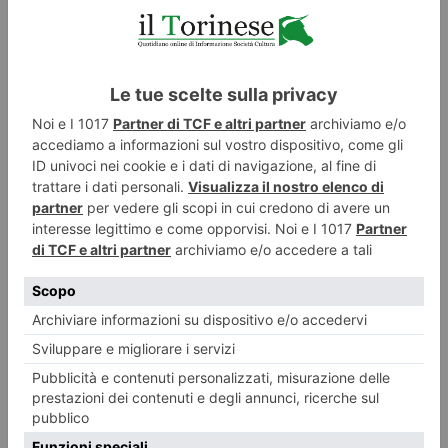
Festa in piazza Vittorio: per San Giovanni tornano i droni
Sarà il ” superamento dei limiti” il filo conduttore della San Giovanni Night
Experience, la tradizionale