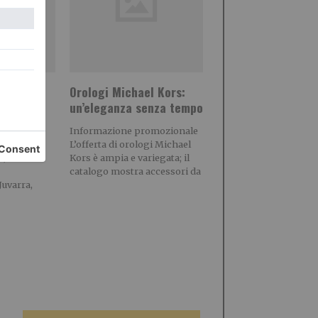
nema, un
Orologi Michael Kors:
a data
un’eleganza senza tempo
 strade
Informazione promozionale
ettura
L’offerta di orologi Michael
, la
Kors è ampia e variegata; il
catalogo mostra accessori da
Juvarra,