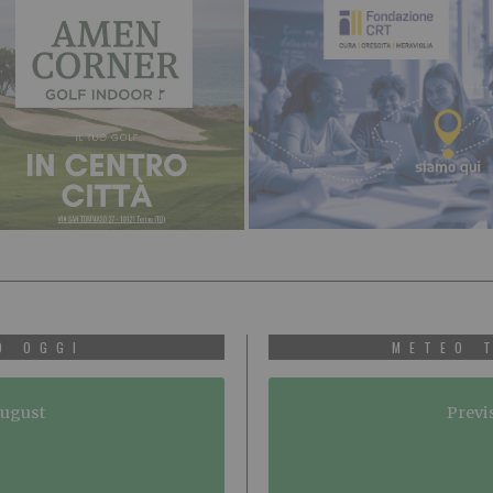
O OGGI
METEO 
August
Previ