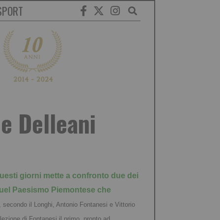
SPORT
e Delleani
uesti giorni mette a confronto due dei
 quel Paesismo Piemontese che
, secondo il Longhi, Antonio Fontanesi e Vittorio
lezione di Fontanesi il primo, pronto ad