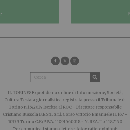
e
IL TORINESE
quotidiano online di Informazione, Società,
Cultura Testata giornalistica registrata presso il Tribunale di
Torino n.15/2014 Iscritta al ROC - Direttore responsabile
Cristiano Bussola B.E.S.T. S.r.l. Corso Vittorio Emanuele II, 167 -
10139 Torino C.F./P.IVA: 11091560018 - N. REA: To 1187150
Per comunicati stampa, lettere, fotografie, opinioni: