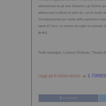
abbandonare tra gli anni Settanta e gli Ottanta que
abbracciare la pittura
en plein air
, con lo studio a
Immediatamente più nutrito della esperienza impre
opere di Corot.
La mostra raccoglie un esempio del
(e.rb.)
Nelle immagini, Lorenzo Delleani, “Strada d
Leggi qui le ultime notizie:
IL TORINES
FACEBOOK