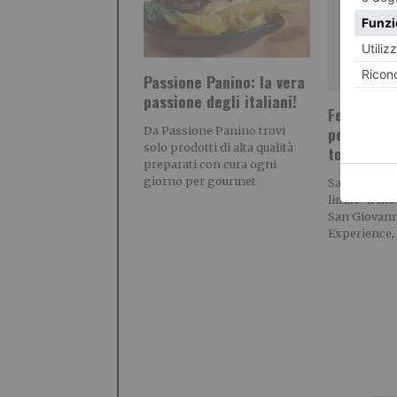
Passione Panino: la vera
passione degli italiani!
Festa in p
per San G
Da Passione Panino trovi
solo prodotti di alta qualità
tornano i 
preparati con cura ogni
giorno per gourmet
Sarà il ” su
limiti” il fi
San Giovann
Experience, 