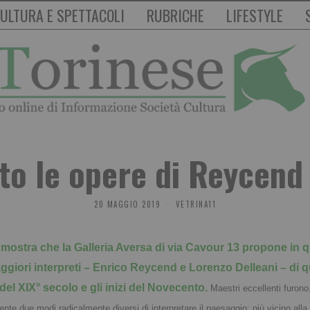
ULTURA E SPETTACOLI
RUBRICHE
LIFESTYLE
to le opere di Reycend 
20 MAGGIO 2019
VETRINA11
 mostra che la Galleria Aversa di via Cavour 13 propone in q
ggiori interpreti – Enrico Reycend e Lorenzo Delleani – di
e del XIX° secolo e gli inizi del Novecento.
Maestri eccellenti furono
e due modi radicalmente diversi di interpretare il paesaggio: più vicino alla 