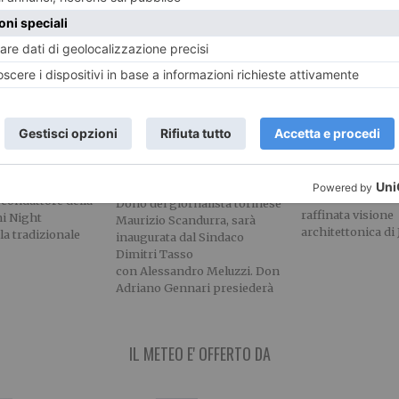
iazza Vittorio:
A MONTIGLIO
Torino e il ci
iovanni
MONFERRATO ARRIVA LA
amore di lung
droni
‘CAMPANA DEI TRE
Torino con le sue
COMUNI’
signorili, l’archit
peramento dei
barocca di Guarini
lo conduttore della
Dono del giornalista torinese
raffinata visione
i Night
Maurizio Scandurra, sarà
architettonica di 
la tradizionale
inaugurata dal Sindaco
Dimitri Tasso
con Alessandro Meluzzi. Don
Adriano Gennari presiederà
IL METEO E' OFFERTO DA