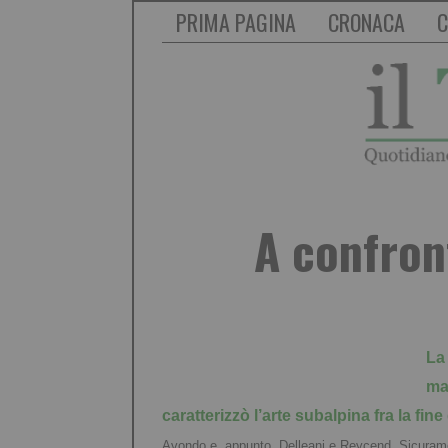
PRIMA PAGINA
CRONACA
C
A confron
La
ma
caratterizzò l’arte subalpina fra la fin
Avondo e, appunto, Delleani e Reycend. Sicurament