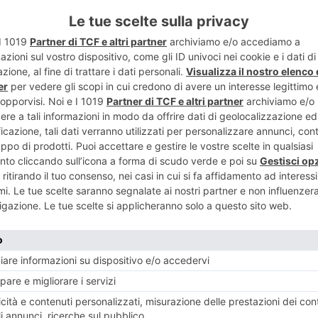
ENTE
ART
NO A CASCIA
Torna al tea
 RINASCITA’
i
RECENTI: