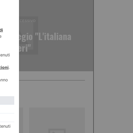
ICOLO SUCCESSIVO
tro Regio "L'italiana
n Algeri"