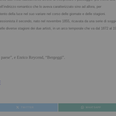
ll’indirizzo romantico che lo aveva caratterizzato sino ad allora, per
ttento della luce nel suo variare nel corso delle giornate e delle stagioni.
ssionista il secondo, nato nel novembre 1855, ricavata da una serie di soggio
le diverse stagioni dei due artisti, in un arco temporale che va dal 1872 al 
i paese”, e Enrico Reycend, “Bergeggi”.
E
TWITTER
WHATSAPP