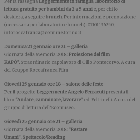
Per la rassegna
Leggermente in famiglia
,
laboratorio di
lettura gratuito per bambini da 2 a 5 anni
e, per chi lo
desidera, a seguire
brunch
. Per informazioni e prenotazione
(necessaria per laboratorio e brunch): 01101136250,
inforoccafranca@comune.torino.it
Domenica 21 gennaio ore 21 – galleria
Giornata della Memoria 2018:
Proiezione del film
KAPÒ”.
Straordinario capolavoro di Gillo Pontecorvo. A cura
del Gruppo Roccafranca Film
Giovedì 25 gennaio ore 18 – salone delle feste
Per il progetto
Leggermente
Angelo Ferracuti
presenta il
libro
“Andare, camminare, lavorare”
ed. Feltrinelli. A cura del
gruppo di lettura dell’Ecomuseo.
Giovedì 25 gennaio ore 21 – galleria
Giornata della Memoria 2018:
“Restare
Umani”
.
Spettacolo/Reading