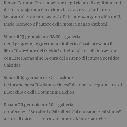
Renzo Carboni. Presentazione degli elaborati degli studenti
dell’I.I.S. Majorana di Torino, classi VB e VC, che hanno
lavorato al Progetto Ravensbrück. Intervengono Aldo Rolfi,
Lucio Monaco e l’autore della mostra Renzo Carboni
Venerdi 19 gennaio ore 18.30 – galleria
Per il progetto Leggermente
Roberto Casati
presenta il
libro
“La lezione del freddo”
ed. Einaudi in collaborazione
con Ester Armanino. A cura del gruppo di lettura Sportidea
Caleidos
Venerdì 19 gennaio ore 21 – salone
Lettura scenica
“La dama sciocca”
di Lope De Vega. A cura di
L.Bocchio e della Compagnia Helios
Sabato 20 gennaio ore 10 – galleria
Conferenza
“Mirafiori e Mirafieri. Chi eravamo e chi siamo”.
A cura di CAUS – Centro Arti umoristiche e Satiriche