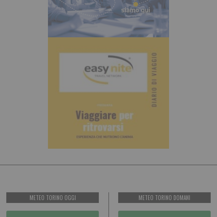
METEO TORINO OGGI
METEO TORINO DOMANI