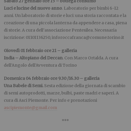
Sabato 27 gennaio ore 15 – bottega consumo
Luci e lucine del nuovo anno
. Laboratorio per bimbi 6-12
anni. Un laboratorio di storie e luci: una storia raccontata e la
creazione di una piccola lanterna da appendere a casa, piena
di storie. A cura dell’associazione Pentesilea. Necessaria
iscrizione: 01101136250, inforoccafranca@comune.torino.it
Giovedì 01 febbraio ore 21 – galleria
India – Altopiano del Deccan
. Con Marco Ortalda. A cura
dell’Angolo dell’Avventura di Torino
Domenica 04 febbraio ore 9.30 /16.30 – galleria
Una Babele di Semi.
Sesta edizione della giornata di scambio
di semi autoprodotti, marze, bulbi, paste madri e saperi. A
cura di Asci Piemonte. Per info e prenotazioni
ascipiemonte@gmail.com
***