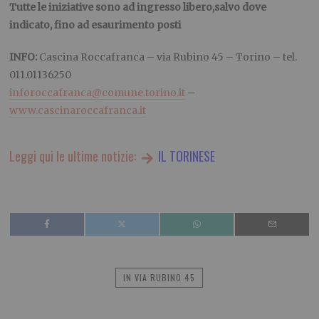
Tutte le iniziative sono ad ingresso libero,salvo dove
indicato, fino ad esaurimento posti
INFO:
Cascina Roccafranca – via Rubino 45 – Torino – tel.
011.01136250
inforoccafranca@comune.torino.it
–
www.cascinaroccafranca.it
Leggi qui le ultime notizie:
IL TORINESE
IN VIA RUBINO 45